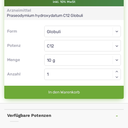
inkl. 10% MwSt
Arzneimittel
Praseodymium hydroxydatum
C12
Globuli
Form
Form
Globuli
Potenz
C12
Globuli
Menge
Anzahl
In den Warenkorb
Verfügbare Potenzen