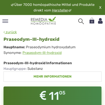
🌿
Über 7000 homöopathische Mittel und Produkte
X
direkt vom
Hersteller
🌿
0
pand
zurück
rache
Praseodym-III-hydroxid
pand
Praseodym-
Hauptname:
Praseodymium hydroxydatum
op
Synonyme:
Praseodym-III-hydroxid
III-
pand
möopathie
hydroxid
Praseodym-III-hydroxid Informationen
Hauptgruppe
:
Substanz
MEHR INFORMATIONEN
pand
rvice
pand
11
05
er
media