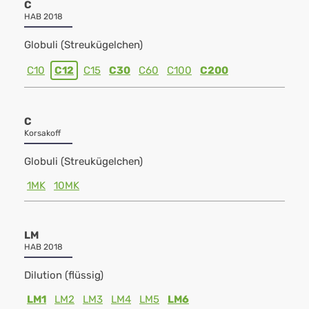
C
HAB 2018
Globuli (Streukügelchen)
C10
C12
C15
C30
C60
C100
C200
C
Korsakoff
Globuli (Streukügelchen)
1MK
10MK
LM
HAB 2018
Dilution (flüssig)
LM1
LM2
LM3
LM4
LM5
LM6