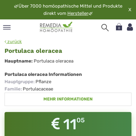
🌿
Über 7000 homöopathische Mittel und Produkte
X
direkt vom
Hersteller
🌿
0
pand
zurück
rache
Portulaca oleracea
pand
Portulaca
Hauptname:
Portulaca oleracea
op
oleracea
pand
Portulaca oleracea Informationen
möopathie
Hauptgruppe
:
Pflanze
Familie
:
Portulacaceae
MEHR INFORMATIONEN
pand
rvice
pand
11
05
er
media