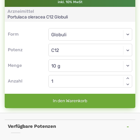
inkl. 10% MwSt
Arzneimittel
Portulaca oleracea
C12
Globuli
Form
Form
Globuli
Potenz
C12
Globuli
Menge
Anzahl
In den Warenkorb
Verfügbare Potenzen