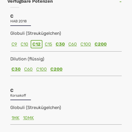
Verfügbare Potenzen
C
HAB 2018
Globuli (Streukügelchen)
C9
C10
C12
C15
C30
C60
C100
C200
Dilution (flüssig)
C30
C60
C100
C200
C
Korsakoff
Globuli (Streukügelchen)
1MK
10MK