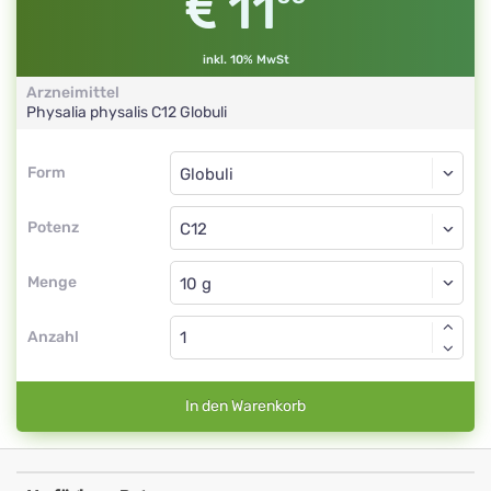
11
inkl. 10% MwSt
Arzneimittel
Physalia physalis
C12
Globuli
Form
Form
Globuli
Potenz
C12
Globuli
Menge
Anzahl
In den Warenkorb