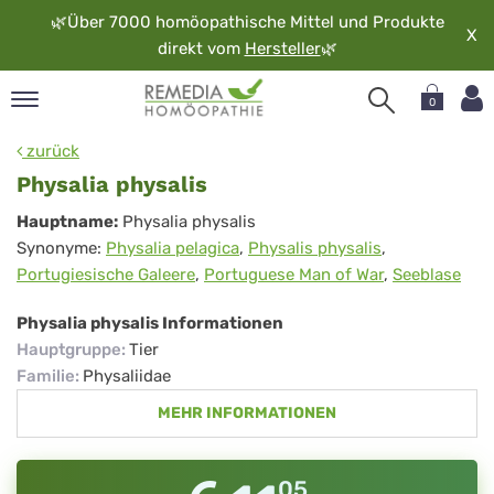
🌿
Über 7000 homöopathische Mittel und Produkte
X
direkt vom
Hersteller
🌿
0
pand
zurück
rache
Physalia physalis
pand
Physalia
Hauptname:
Physalia physalis
op
Synonyme:
Physalia pelagica
,
Physalis physalis
,
physalis
pand
Portugiesische Galeere
,
Portuguese Man of War
,
Seeblase
möopathie
Physalia physalis Informationen
Hauptgruppe
:
Tier
pand
Familie
:
Physaliidae
rvice
MEHR INFORMATIONEN
pand
er
media
05