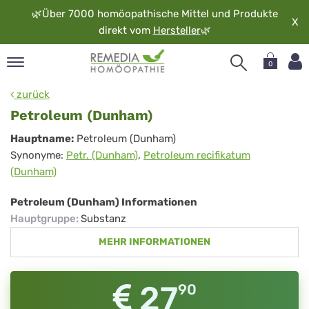
🌿
Über 7000 homöopathische Mittel und Produkte
X
direkt vom
Hersteller
🌿
0
pand
zurück
rache
Petroleum (Dunham)
pand
Petroleum
Hauptname:
Petroleum (Dunham)
op
Synonyme:
Petr. (Dunham)
,
Petroleum recifikatum
(Dunham)
pand
(Dunham)
möopathie
Petroleum (Dunham) Informationen
Hauptgruppe
:
Substanz
pand
MEHR INFORMATIONEN
rvice
pand
er
27
90
media