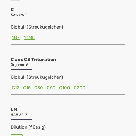
C
Korsakoff
Globuli (Streukügelchen)
1MK
10MK
C aus C3 Trituration
Organon 6
Globuli (Streukügelchen)
C12
C15
C30
C60
C100
C200
LM
HAB 2018
Dilution (flüssig)