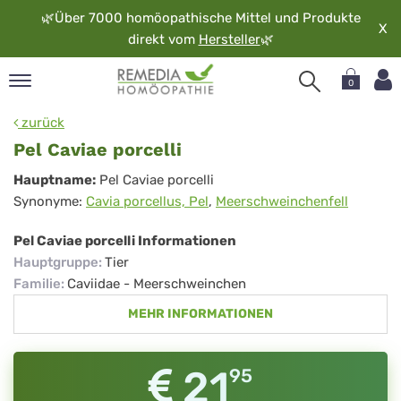
🌿
Über 7000 homöopathische Mittel und Produkte
X
direkt vom
Hersteller
🌿
0
pand
zurück
rache
Pel Caviae porcelli
pand
Pel
Hauptname:
Pel Caviae porcelli
op
Synonyme:
Cavia porcellus, Pel
,
Meerschweinchenfell
Caviae
pand
möopathie
porcelli
Pel Caviae porcelli Informationen
Hauptgruppe
:
Tier
Familie
:
Caviidae - Meerschweinchen
pand
MEHR INFORMATIONEN
rvice
pand
er
21
95
media