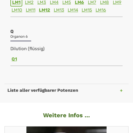
LM1
LM2
LM3
LM4
LM5
LM6
LM7
LM8
LM9
LM10
LM11
LM12
LM13
LM14
LM15
LM16
Q
Organon 6
Dilution (flüssig)
Q1
Liste aller verfügbarer Potenzen
Weitere Infos ...