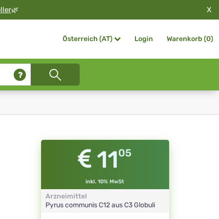
X
ller
🌿
Login
Warenkorb (
0
)
Österreich (AT)
11
05
inkl. 10% MwSt
Arzneimittel
Pyrus communis
C12 aus C3
Globuli