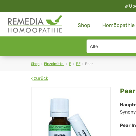
🌿
Üb
Shop
Homöopathie
Search
type
Shop
Einzelmittel
P
PE
Pear
zurück
Pea
Pear
Haupt
Synony
Pear I