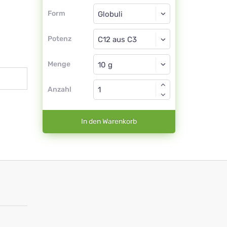
Form
Form
Globuli
Potenz
C12 aus C3
Globuli
Menge
Anzahl
In den Warenkorb