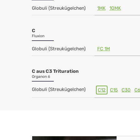
Globuli (Streukügelchen)
1MK
10MK
C
Fluxion
Globuli (Streukügelchen)
FC 1M
C aus C3 Trituration
Organon 6
Globuli (Streukügelchen)
C12
C15
C30
C