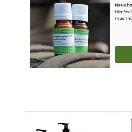
Neue ho
Hier find
neuen ho