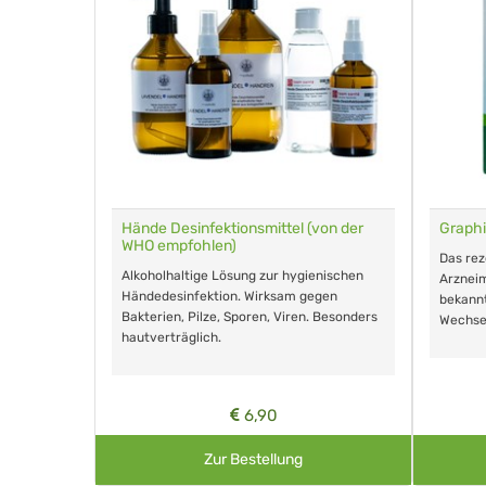
für Tiere
Hände Desinfektionsmittel (von der
Graphi
WHO empfohlen)
m Eingeben.
Das re
Alkoholhaltige Lösung zur hygienischen
Arzneim
Händedesinfektion. Wirksam gegen
nd ohne
bekann
Bakterien, Pilze, Sporen, Viren. Besonders
Wechse
hautverträglich.
6,90
Zur Bestellung