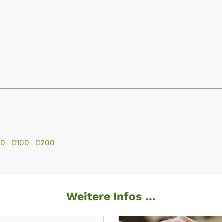
60
C100
C200
Weitere Infos ...