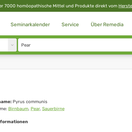
er 7000 homöopathische Mittel und Produkte direkt vom
Herste
Seminarkalender
Service
Über Remedia
Site
search
input
r
name:
Pyrus communis
me:
Birnbaum
,
Pear
,
Sauerbirne
nformationen