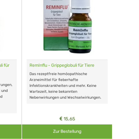
i für
RemInflu - Grippeglobuli für Tiere
Dr. Haus
sensitiv
Das rezeptfreie homöopathische
Schonende
Arzneimittel für fieberhafte
rungen,
Zähnen, au
Infektionskrankheiten und mehr. Keine
t und
Wartezeit, keine bekannten
nd
Nebenwirkungen und Wechselwirkungen.
15,65
Zur Bestellung