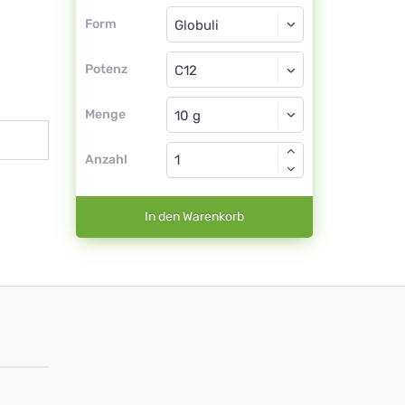
Form
Form
Globuli
Potenz
C12
Globuli
Menge
Anzahl
In den Warenkorb