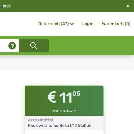
X
ller
🌿
Login
Warenkorb (
0
)
Österreich (AT)
11
05
inkl. 10% MwSt
Arzneimittel
Paulownia tomentosa
C12
Globuli