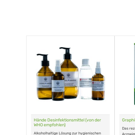
für Tiere
Hände Desinfektionsmittel (von der
Graphi
WHO empfohlen)
m Eingeben.
Das re
Alkoholhaltige Lösung zur hygienischen
Arzneim