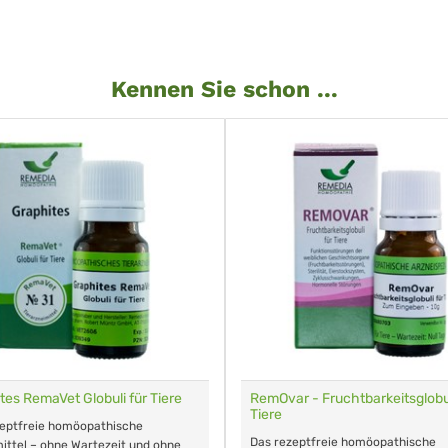
Kennen Sie schon ...
tes RemaVet Globuli für Tiere
RemOvar - Fruchtbarkeitsglobul
Tiere
zeptfreie homöopathische
Das rezeptfreie homöopathische
ittel – ohne Wartezeit und ohne