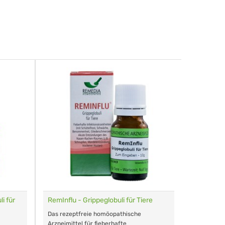
i für
RemInflu - Grippeglobuli für Tiere
Dr. Haus
sensitiv
Das rezeptfreie homöopathische
Schonende
Arzneimittel für fieberhafte