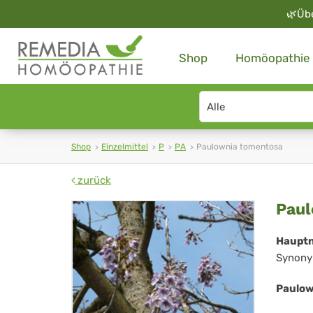
🌿
Üb
Shop
Homöopathie
Search
type
Shop
Einzelmittel
P
PA
Paulownia tomentosa
zurück
Pa
Paul
to
Haupt
Synony
Paulow