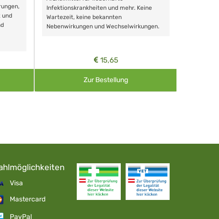
rungen,
Zähnen, au
Infektionskrankheiten und mehr. Keine
t und
Wartezeit, keine bekannten
nd
Nebenwirkungen und Wechselwirkungen.
15,65
Zur Bestellung
ahlmöglichkeiten
Visa
Mastercard
PayPal