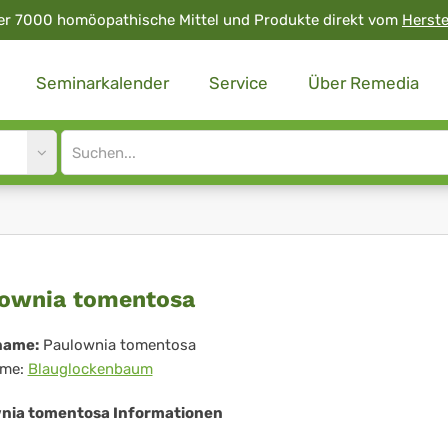
er 7000 homöopathische Mittel und Produkte direkt vom
Herste
Seminarkalender
Service
Über Remedia
Site
search
input
ulownia
ownia tomentosa
mentosa
name:
Paulownia tomentosa
me:
Blauglockenbaum
nia tomentosa Informationen