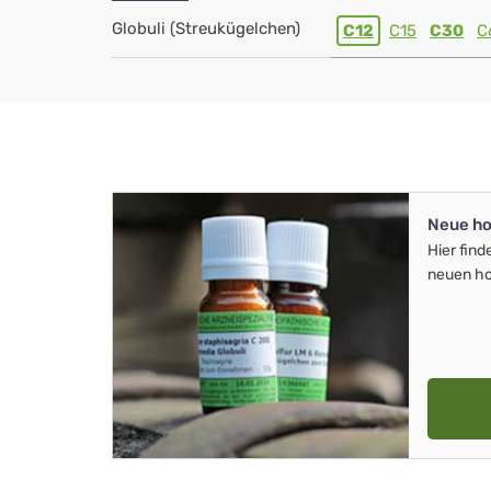
Globuli (Streukügelchen)
C12
C15
C30
C
Neue ho
Hier find
neuen ho