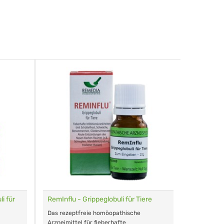
i für
RemInflu - Grippeglobuli für Tiere
Dr. Haus
sensitiv
Das rezeptfreie homöopathische
Schonende
Arzneimittel für fieberhafte