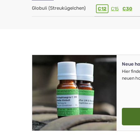
Globuli (Streukügelchen)
C12
C15
C30
Neue ho
Hier find
neuen ho