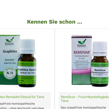
Kennen Sie schon ...
tes RemaVet Globuli für Tiere
RemOvar - Fruchtbarkeitsglobul
Tiere
zeptfreie homöopathische
Das rezeptfreie homöopathische
ittel – ohne Wartezeit und ohne