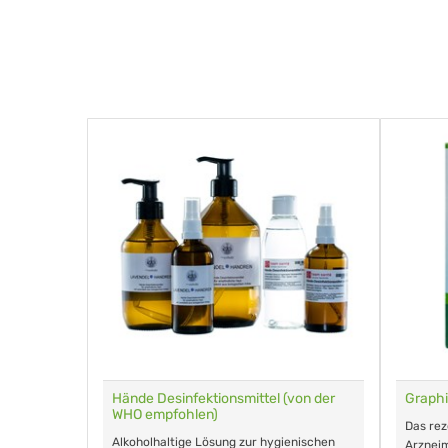
für Tiere
Hände Desinfektionsmittel (von der
Graphi
WHO empfohlen)
m Eingeben.
Das re
Alkoholhaltige Lösung zur hygienischen
Arzneim