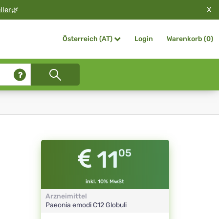
X
ller
🌿
Login
Warenkorb (
0
)
Österreich (AT)
11
05
inkl. 10% MwSt
Arzneimittel
Paeonia emodi
C12
Globuli