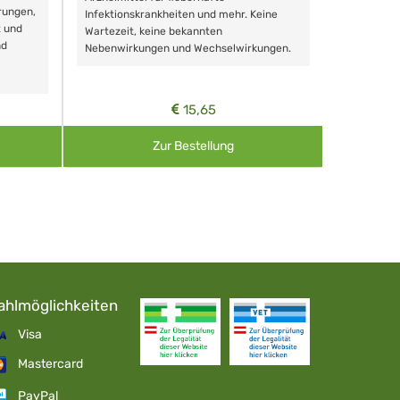
rungen,
Zähnen, au
Infektionskrankheiten und mehr. Keine
t und
Wartezeit, keine bekannten
nd
Nebenwirkungen und Wechselwirkungen.
15,65
Zur Bestellung
ahlmöglichkeiten
Visa
Mastercard
PayPal