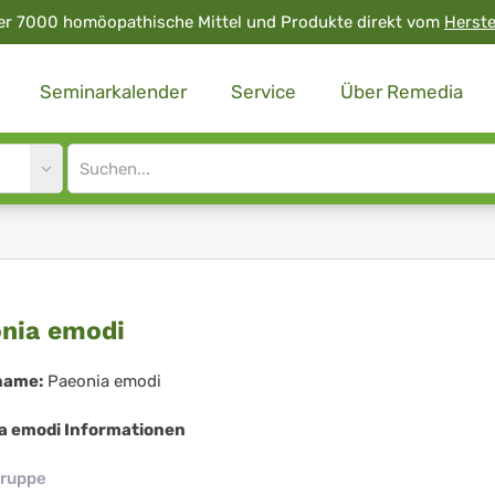
er 7000 homöopathische Mittel und Produkte direkt vom
Herste
Seminarkalender
Service
Über Remedia
Site
search
input
onia
nia emodi
odi
name:
Paeonia emodi
a emodi Informationen
ruppe