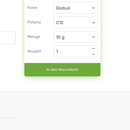
Form
Form
Globuli
Potenz
C12
Globuli
Menge
Anzahl
In den Warenkorb