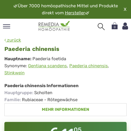
🌿
Über 7000 homöopathische Mittel und Produkte
X
direkt vom
Hersteller
🌿
0
pand
zurück
rache
Paederia chinensis
pand
Paederia
Hauptname:
Paederia foetida
op
Synonyme:
Gentiana scandens
,
Paederia chinensis
,
chinensis
pand
Stinkwein
möopathie
Paederia chinensis Informationen
Hauptgruppe
:
Scholten
pand
Familie
:
Rubiaceae - Rötegewächse
rvice
MEHR INFORMATIONEN
pand
er
media
05