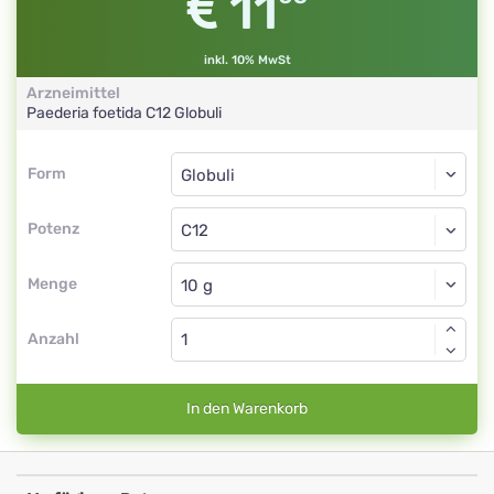
11
inkl. 10% MwSt
Arzneimittel
Paederia foetida
C12
Globuli
Form
Form
Globuli
Potenz
C12
Globuli
Menge
Anzahl
In den Warenkorb