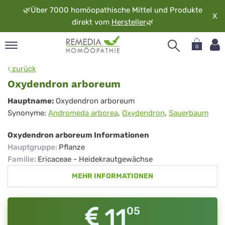
🌿
Über 7000 homöopathische Mittel und Produkte
X
direkt vom
Hersteller
🌿
0
pand
zurück
rache
Oxydendron arboreum
pand
Oxydendron
Hauptname:
Oxydendron arboreum
op
Synonyme:
Andromeda arborea
,
Oxydendron
,
Sauerbaum
arboreum
pand
möopathie
Oxydendron arboreum Informationen
Hauptgruppe
:
Pflanze
Familie
:
Ericaceae - Heidekrautgewächse
pand
MEHR INFORMATIONEN
rvice
pand
er
11
05
media