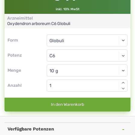
inkl. 10% MwSt
Arzneimittel
Oxydendron arboreum
C6
Globuli
Form
Form
Globuli
Potenz
C6
Globuli
Menge
Anzahl
In den Warenkorb
Verfügbare Potenzen