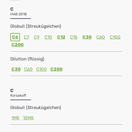
C
HAB 2018
Globuli (Streukügelchen)
C6
C7
C9
C10
C12
C15
C30
C60
C100
C200
Dilution (flüssig)
C30
C60
C100
C200
C
Korsakoff
Globuli (Streukügelchen)
1MK
10MK