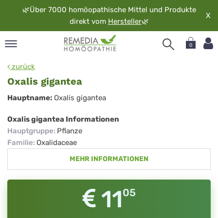
🌿
Über 7000 homöopathische Mittel und Produkte
X
direkt vom
Hersteller
🌿
0
pand
zurück
rache
Oxalis gigantea
pand
Oxalis
Hauptname:
Oxalis gigantea
op
gigantea
pand
Oxalis gigantea Informationen
möopathie
Hauptgruppe
:
Pflanze
Familie
:
Oxalidaceae
MEHR INFORMATIONEN
pand
rvice
pand
11
05
er
media