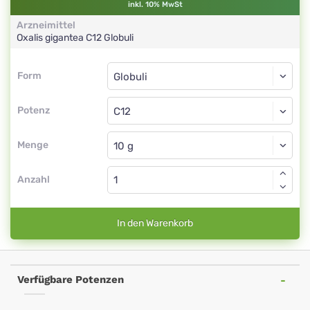
inkl. 10% MwSt
Arzneimittel
Oxalis gigantea
C12
Globuli
Form
Form
Globuli
Potenz
C12
Globuli
Menge
Anzahl
In den Warenkorb
Verfügbare Potenzen