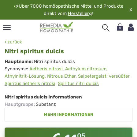
🌿
Über 7000 homöopathische Mittel und Produkte
X
direkt vom
Hersteller
🌿
0
pand
zurück
rache
Nitri spiritus dulcis
pand
Nitri
Hauptname:
Nitri spiritus dulcis
op
Synonyme:
Aetheris nitrosi
,
Aethylum nitrosum
,
spiritus
pand
Äthylnitrit-Lösung
,
Nitrous Ether
,
Salpetergeist, versüßter
,
möopathie
dulcis
Spiritus aetheris nitrosi
,
Spiritus nitri dulcis
Nitri spiritus dulcis Informationen
pand
Hauptgruppe
:
Substanz
rvice
MEHR INFORMATIONEN
pand
er
media
05