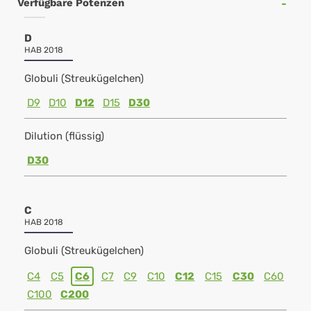
Verfügbare Potenzen
D
HAB 2018
Globuli (Streukügelchen)
D9
D10
D12
D15
D30
Dilution (flüssig)
D30
C
HAB 2018
Globuli (Streukügelchen)
C4
C5
C6
C7
C9
C10
C12
C15
C30
C60
C100
C200