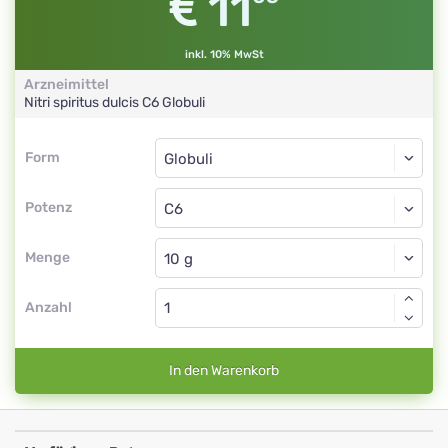
11
inkl. 10% MwSt
Arzneimittel
Nitri spiritus dulcis
C6
Globuli
Form
Form
Globuli
Potenz
C6
Globuli
Menge
Anzahl
In den Warenkorb