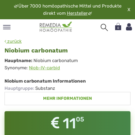
🌿
Über 7000 homöopathische Mittel und Produkte
X
direkt vom
Hersteller
🌿
0
pand
zurück
rache
Niobium carbonatum
pand
Niobium
Hauptname:
Niobium carbonatum
op
Synonyme:
Niob-IV-carbid
carbonatum
pand
möopathie
Niobium carbonatum Informationen
Hauptgruppe
:
Substanz
MEHR INFORMATIONEN
pand
rvice
pand
11
05
er
media