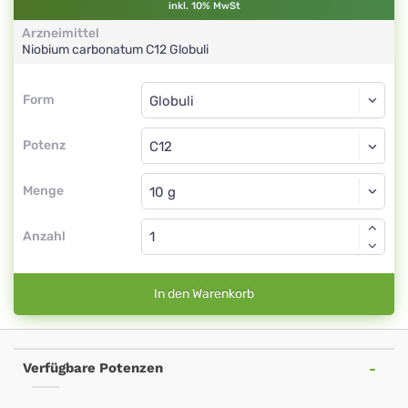
inkl. 10% MwSt
Arzneimittel
Niobium carbonatum
C12
Globuli
Form
Form
Globuli
Potenz
C12
Globuli
Menge
Anzahl
In den Warenkorb
Verfügbare Potenzen