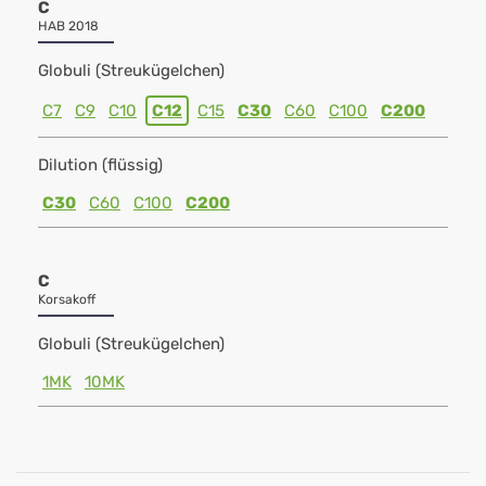
C
HAB 2018
Globuli (Streukügelchen)
C7
C9
C10
C12
C15
C30
C60
C100
C200
Dilution (flüssig)
C30
C60
C100
C200
C
Korsakoff
Globuli (Streukügelchen)
1MK
10MK