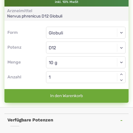
inkl. 10% MwSt
Arzneimittel
Nervus phrenicus
D12
Globuli
Form
Form
Globuli
Potenz
D12
Globuli
Menge
Anzahl
In den Warenkorb
Verfügbare Potenzen