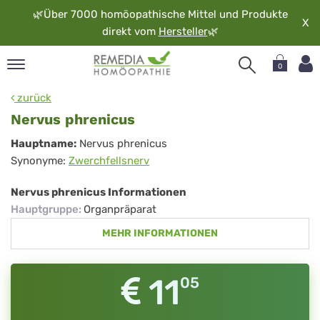
🌿
Über 7000 homöopathische Mittel und Produkte
X
direkt vom
Hersteller
🌿
0
pand
zurück
rache
Nervus phrenicus
pand
Nervus
Hauptname:
Nervus phrenicus
op
Synonyme:
Zwerchfellsnerv
phrenicus
pand
möopathie
Nervus phrenicus Informationen
Hauptgruppe
:
Organpräparat
MEHR INFORMATIONEN
pand
rvice
pand
11
05
er
media