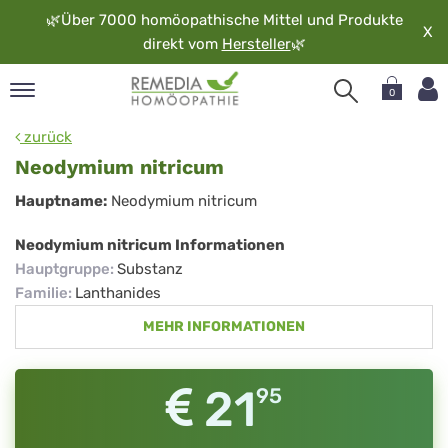
🌿
Über 7000 homöopathische Mittel und Produkte
X
direkt vom
Hersteller
🌿
0
pand
zurück
rache
Neodymium nitricum
pand
Neodymium
Hauptname:
Neodymium nitricum
op
nitricum
pand
Neodymium nitricum Informationen
möopathie
Hauptgruppe
:
Substanz
Familie
:
Lanthanides
MEHR INFORMATIONEN
pand
rvice
pand
21
95
er
media