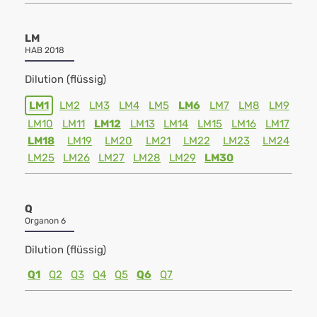
LM
HAB 2018
Dilution (flüssig)
LM1
LM2
LM3
LM4
LM5
LM6
LM7
LM8
LM9
LM10
LM11
LM12
LM13
LM14
LM15
LM16
LM17
LM18
LM19
LM20
LM21
LM22
LM23
LM24
LM25
LM26
LM27
LM28
LM29
LM30
Q
Organon 6
Dilution (flüssig)
Q1
Q2
Q3
Q4
Q5
Q6
Q7