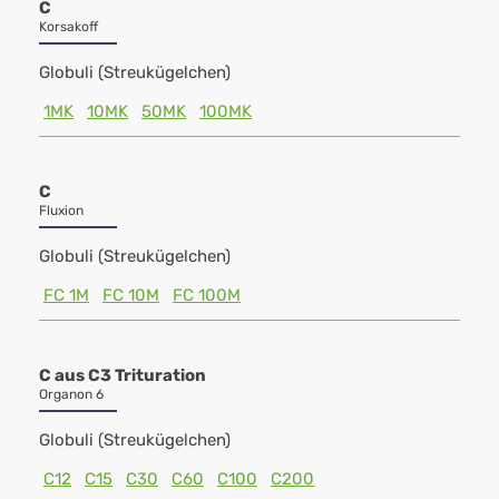
C
Korsakoff
Globuli (Streukügelchen)
1MK
10MK
50MK
100MK
C
Fluxion
Globuli (Streukügelchen)
FC 1M
FC 10M
FC 100M
C aus C3 Trituration
Organon 6
Globuli (Streukügelchen)
C12
C15
C30
C60
C100
C200