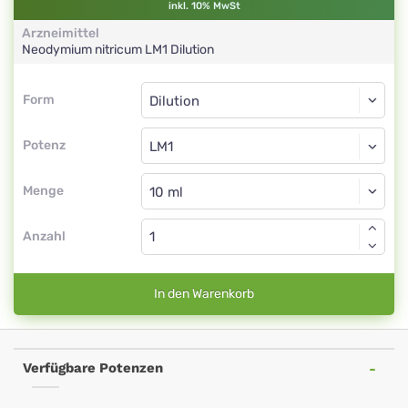
inkl. 10% MwSt
Arzneimittel
Neodymium nitricum
LM1
Dilution
Form
Form
Dilution
Potenz
LM1
Dilution
Menge
Anzahl
In den Warenkorb
Verfügbare Potenzen