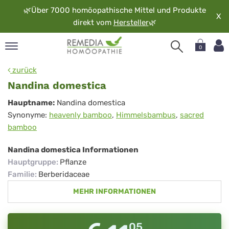
🌿
Über 7000 homöopathische Mittel und Produkte
X
direkt vom
Hersteller
🌿
0
pand
zurück
rache
Nandina domestica
pand
Nandina
Hauptname:
Nandina domestica
op
Synonyme:
heavenly bamboo
,
Himmelsbambus
,
sacred
domestica
pand
bamboo
möopathie
Nandina domestica Informationen
Hauptgruppe
:
Pflanze
pand
Familie
:
Berberidaceae
rvice
MEHR INFORMATIONEN
pand
er
media
05