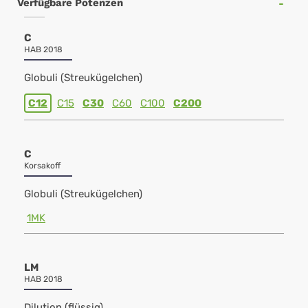
Verfügbare Potenzen
C
HAB 2018
Globuli (Streukügelchen)
C12
C15
C30
C60
C100
C200
C
Korsakoff
Globuli (Streukügelchen)
1MK
LM
HAB 2018
Dilution (flüssig)