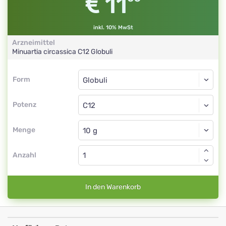
11
inkl. 10% MwSt
Arzneimittel
Minuartia circassica
C12
Globuli
Form
Form
Globuli
Potenz
C12
Globuli
Menge
Anzahl
In den Warenkorb