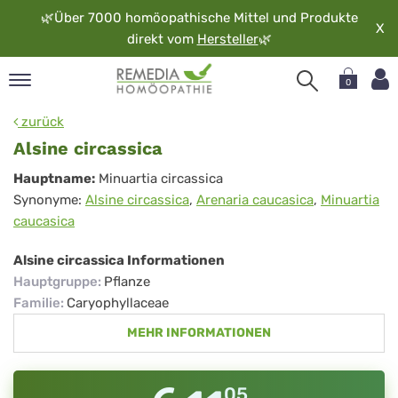
🌿
Über 7000 homöopathische Mittel und Produkte
X
direkt vom
Hersteller
🌿
0
pand
zurück
rache
Alsine circassica
pand
Alsine
Hauptname:
Minuartia circassica
op
Synonyme:
Alsine circassica
,
Arenaria caucasica
,
Minuartia
circassica
pand
caucasica
möopathie
Alsine circassica Informationen
Hauptgruppe
:
Pflanze
pand
Familie
:
Caryophyllaceae
rvice
MEHR INFORMATIONEN
pand
er
media
05