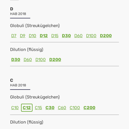
D
HAB 2018
Globuli (Streukügelchen)
D7
D9
D10
D12
D15
D30
D60
D100
D200
Dilution (flüssig)
D30
D60
D100
D200
C
HAB 2018
Globuli (Streukügelchen)
C10
C12
C15
C30
C60
C100
C200
Dilution (flüssig)