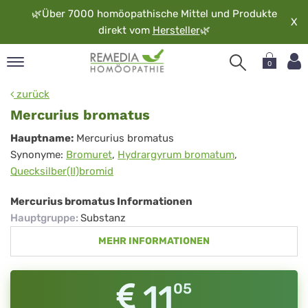
🌿
Über 7000 homöopathische Mittel und Produkte
X
direkt vom
Hersteller
🌿
0
pand
zurück
rache
Mercurius bromatus
pand
Mercurius
Hauptname:
Mercurius bromatus
op
Synonyme:
Bromuret
,
Hydrargyrum bromatum
,
bromatus
pand
Quecksilber(II)bromid
möopathie
Mercurius bromatus Informationen
Hauptgruppe
:
Substanz
pand
MEHR INFORMATIONEN
rvice
pand
er
11
05
media