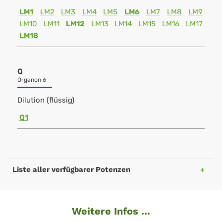
LM1
LM2
LM3
LM4
LM5
LM6
LM7
LM8
LM9
LM10
LM11
LM12
LM13
LM14
LM15
LM16
LM17
LM18
Q
Organon 6
Dilution (flüssig)
Q1
Liste aller verfügbarer Potenzen
Weitere Infos ...