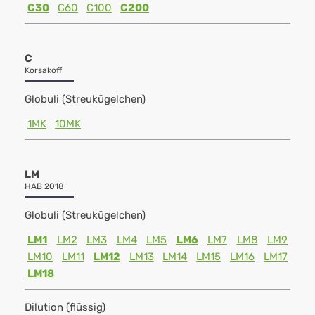
C30
C60
C100
C200
C
Korsakoff
Globuli (Streukügelchen)
1MK
10MK
LM
HAB 2018
Globuli (Streukügelchen)
LM1
LM2
LM3
LM4
LM5
LM6
LM7
LM8
LM9
LM10
LM11
LM12
LM13
LM14
LM15
LM16
LM17
LM18
Dilution (flüssig)