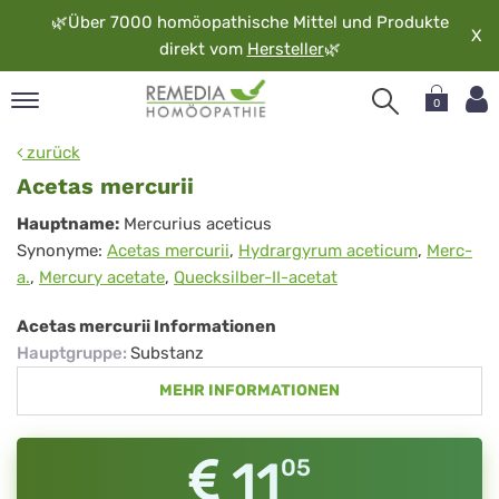
🌿
Über 7000 homöopathische Mittel und Produkte
X
direkt vom
Hersteller
🌿
0
pand
zurück
rache
Acetas mercurii
pand
Acetas
Hauptname:
Mercurius aceticus
op
Synonyme:
Acetas mercurii
,
Hydrargyrum aceticum
,
Merc-
mercurii
pand
a.
,
Mercury acetate
,
Quecksilber-II-acetat
möopathie
Acetas mercurii Informationen
Hauptgruppe
:
Substanz
pand
MEHR INFORMATIONEN
rvice
pand
er
11
05
media