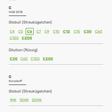
C
HAB 2018
Globuli (Streukügelchen)
C4
C5
C6
C7
C9
C10
C12
C15
C30
C60
C100
C200
Dilution (flüssig)
C30
C60
C100
C200
C
Korsakoff
Globuli (Streukügelchen)
1MK
10MK
50MK