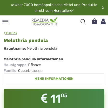
🌿
Über 7000 homöopathische Mittel und Produkte
X
direkt vom
Hersteller
🌿
0
pand
zurück
rache
Melothria pendula
pand
Melothria
Hauptname:
Melothria pendula
op
pendula
pand
Melothria pendula Informationen
möopathie
Hauptgruppe
:
Pflanze
Familie
:
Cucurbitaceae
MEHR INFORMATIONEN
pand
rvice
pand
11
05
er
media