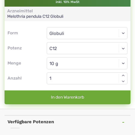
inkl. 10% MwSt
Arzneimittel
Melothria pendula
C12
Globuli
Form
Form
Globuli
Potenz
C12
Globuli
Menge
Anzahl
In den Warenkorb
Verfügbare Potenzen