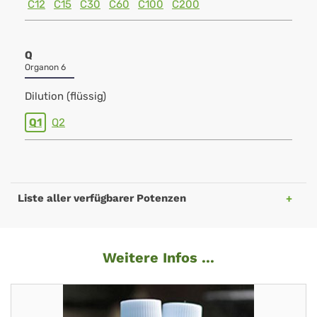
C12
C15
C30
C60
C100
C200
Q
Organon 6
Dilution (flüssig)
Q1
Q2
Liste aller verfügbarer Potenzen
Weitere Infos ...