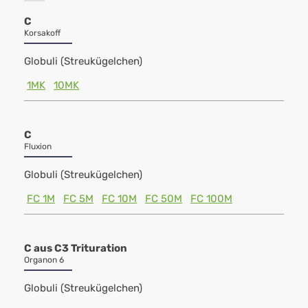
C
Korsakoff
Globuli (Streukügelchen)
1MK
10MK
C
Fluxion
Globuli (Streukügelchen)
FC 1M
FC 5M
FC 10M
FC 50M
FC 100M
C aus C3 Trituration
Organon 6
Globuli (Streukügelchen)