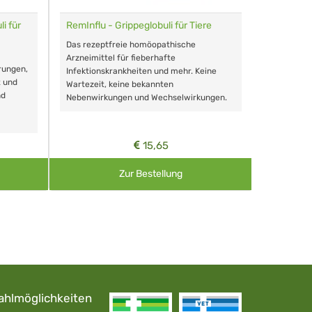
i für
RemInflu - Grippeglobuli für Tiere
Dr. Haus
sensitiv
Das rezeptfreie homöopathische
Schonende
Arzneimittel für fieberhafte
rungen,
Zähnen, au
Infektionskrankheiten und mehr. Keine
t und
Wartezeit, keine bekannten
nd
Nebenwirkungen und Wechselwirkungen.
15,65
Zur Bestellung
ahlmöglichkeiten