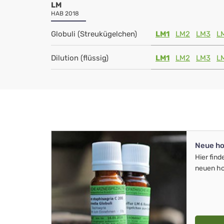
LM
HAB 2018
Globuli (Streukügelchen)
LM1
LM2
LM3
L
Dilution (flüssig)
LM1
LM2
LM3
L
Neue ho
Hier find
neuen ho