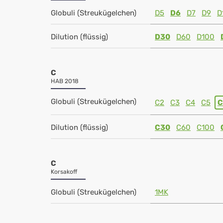
Globuli (Streukügelchen)
D5
D6
D7
D9
D
Dilution (flüssig)
D30
D60
D100
C
HAB 2018
Globuli (Streukügelchen)
C2
C3
C4
C5
C
Dilution (flüssig)
C30
C60
C100
C
Korsakoff
Globuli (Streukügelchen)
1MK