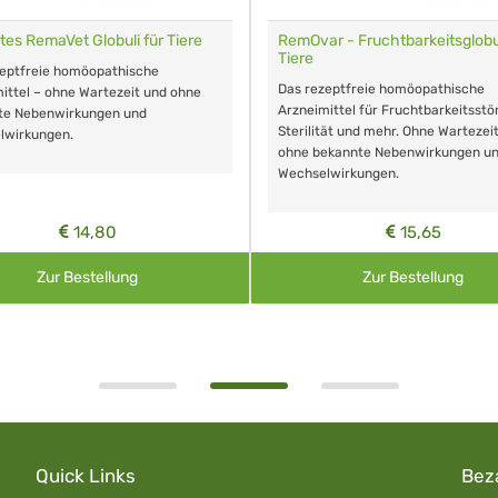
tes RemaVet Globuli für Tiere
RemOvar - Fruchtbarkeitsglobul
Tiere
zeptfreie homöopathische
Das rezeptfreie homöopathische
ittel – ohne Wartezeit und ohne
Arzneimittel für Fruchtbarkeitsstö
te Nebenwirkungen und
Sterilität und mehr. Ohne Wartezei
lwirkungen.
ohne bekannte Nebenwirkungen u
Wechselwirkungen.
14,80
15,65
Zur Bestellung
Zur Bestellung
Quick Links
Bez