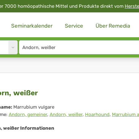
er 7000 homöopathische Mittel und Produkte direkt vom
Herste
Seminarkalender
Service
Über Remedia
Site
search
input
orn,
rn, weißer
ißer
name:
Marrubium vulgare
me:
Andorn, gemeiner
,
Andorn, weißer
,
Hoarhound
,
Marrubium 
, weißer Informationen