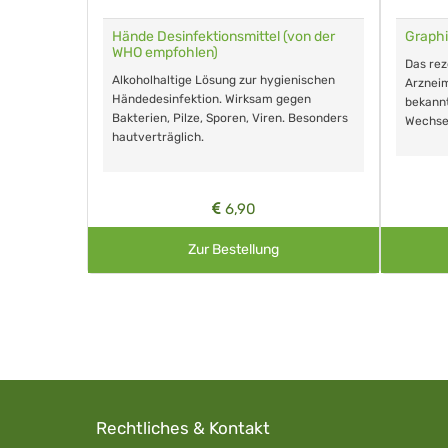
für Tiere
Hände Desinfektionsmittel (von der
Graphi
WHO empfohlen)
m Eingeben.
Das re
Alkoholhaltige Lösung zur hygienischen
Arzneim
Händedesinfektion. Wirksam gegen
nd ohne
bekann
Bakterien, Pilze, Sporen, Viren. Besonders
Wechse
hautverträglich.
6,90
Zur Bestellung
Rechtliches & Kontakt