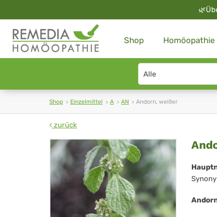
🌿
Üb
Shop
Homöopathie
Search
type
Shop
Einzelmittel
A
AN
Andorn, weißer
zurück
And
Ando
we
Haupt
Synony
Andorn