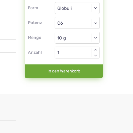
Form
Form
Globuli
Potenz
C6
Globuli
Menge
Anzahl
In den Warenkorb