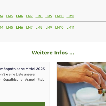
M4
LM5
LM6
LM7
LM8
LM9
LM10
LM11
M4
LM5
LM6
LM7
LM8
LM9
LM10
LM11
Weitere Infos ...
möopathische Mittel 2023
en Sie eine Liste unserer
möopathischen Arzneimittel.