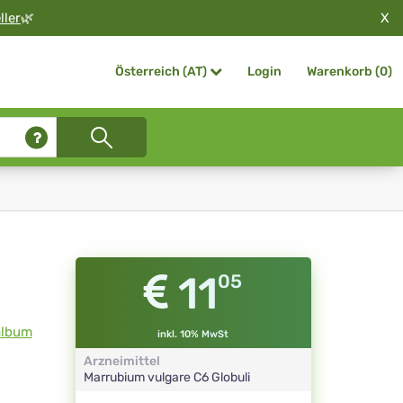
X
ller
🌿
Login
Warenkorb (
0
)
Österreich (AT)
11
05
album
inkl. 10% MwSt
Arzneimittel
Marrubium vulgare
C6
Globuli