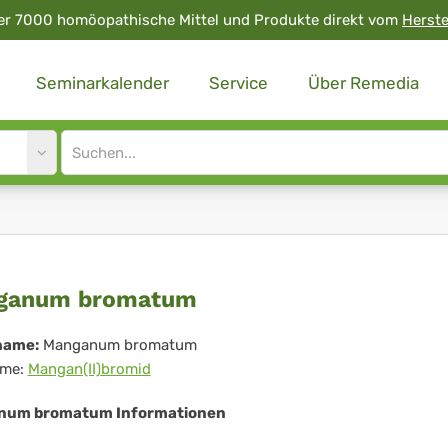
er 7000 homöopathische Mittel und Produkte direkt vom
Herste
Seminarkalender
Service
Über Remedia
Site
search
input
nganum
ganum bromatum
omatum
name:
Manganum bromatum
me:
Mangan(II)bromid
num bromatum Informationen