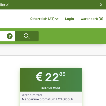
X
ller
🌿
Login
Warenkorb (
0
)
Österreich (AT)
22
85
inkl. 10% MwSt
Arzneimittel
Manganum bromatum
LM1
Globuli