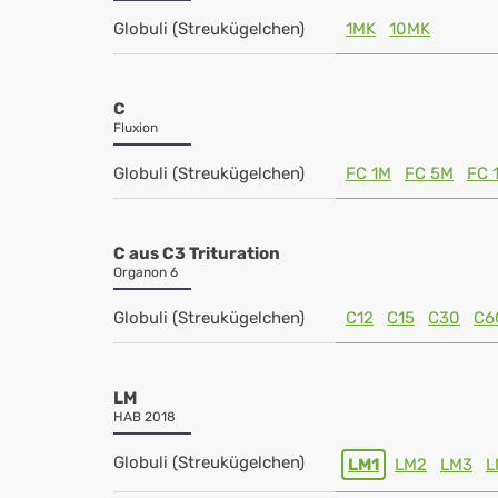
Globuli (Streukügelchen)
1MK
10MK
C
Fluxion
Globuli (Streukügelchen)
FC 1M
FC 5M
FC 
C aus C3 Trituration
Organon 6
Globuli (Streukügelchen)
C12
C15
C30
C6
LM
HAB 2018
Globuli (Streukügelchen)
LM1
LM2
LM3
L