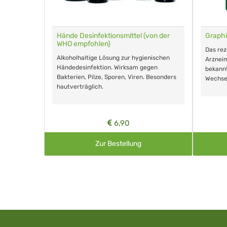
für Tiere
Hände Desinfektionsmittel (von der
Graphi
WHO empfohlen)
m Eingeben.
Das re
Alkoholhaltige Lösung zur hygienischen
Arzneim
Händedesinfektion. Wirksam gegen
nd ohne
bekann
Bakterien, Pilze, Sporen, Viren. Besonders
Wechse
hautverträglich.
6,90
Zur Bestellung