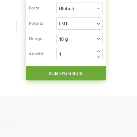
Form
Form
Globuli
Potenz
LM1
Globuli
Menge
Anzahl
In den Warenkorb