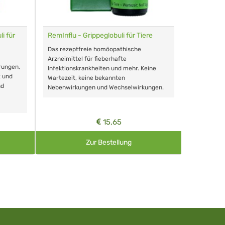
i für
RemInflu - Grippeglobuli für Tiere
Dr. Haus
sensitiv
Das rezeptfreie homöopathische
Schonende
Arzneimittel für fieberhafte
rungen,
Zähnen, au
Infektionskrankheiten und mehr. Keine
t und
Wartezeit, keine bekannten
nd
Nebenwirkungen und Wechselwirkungen.
15,65
Zur Bestellung