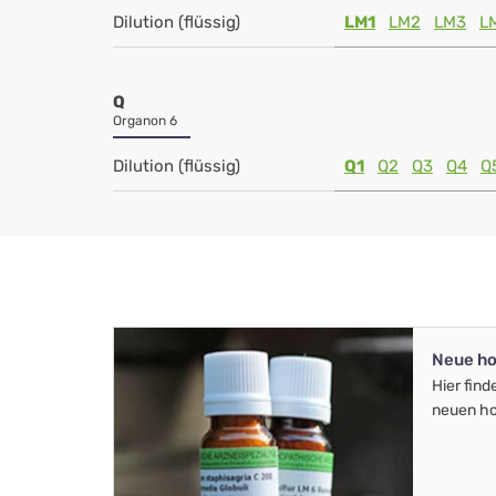
Dilution (flüssig)
LM1
LM2
LM3
L
Q
Organon 6
Dilution (flüssig)
Q1
Q2
Q3
Q4
Q
Neue ho
Hier find
neuen ho