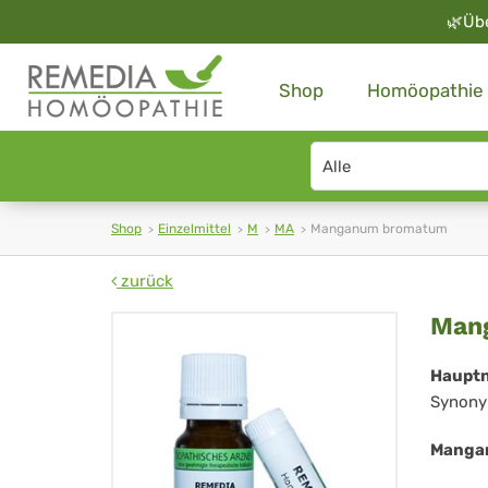
🌿
Üb
Shop
Homöopathie
Search
type
Shop
Einzelmittel
M
MA
Manganum bromatum
zurück
Ma
Man
br
Haupt
Synony
Manga