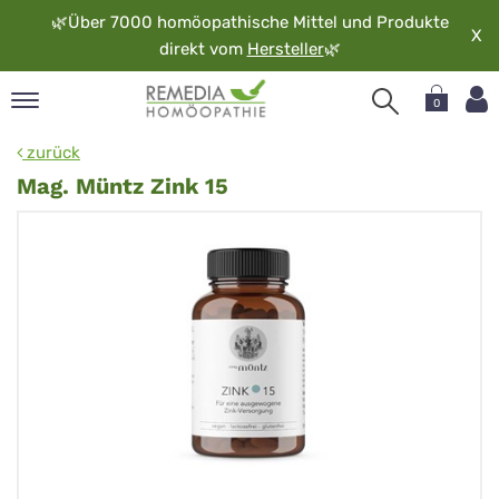
🌿
Über 7000 homöopathische Mittel und Produkte
X
direkt vom
Hersteller
🌿
0
pand
zurück
rache
Mag. Müntz Zink 15
pand
op
pand
möopathie
pand
rvice
pand
er
media