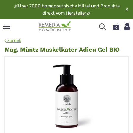
🌿
Über 7000 homöopathische Mittel und Produkte
X
direkt vom
Hersteller
🌿
0
pand
zurück
rache
Mag. Müntz Muskelkater Adieu Gel BIO
pand
op
pand
möopathie
pand
rvice
pand
er
media