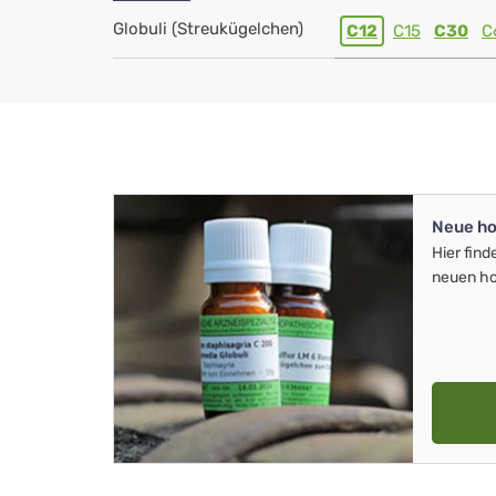
Globuli (Streukügelchen)
C12
C15
C30
C
Neue ho
Hier find
neuen ho