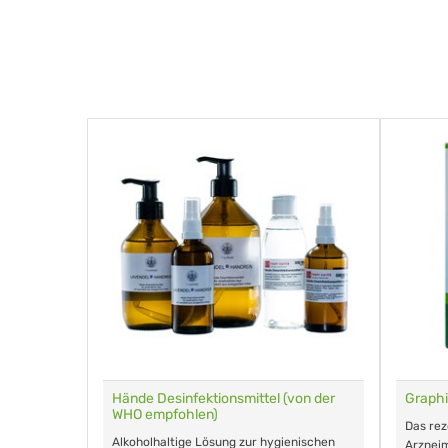
für Tiere
Hände Desinfektionsmittel (von der
Graphi
WHO empfohlen)
m Eingeben.
Das re
Alkoholhaltige Lösung zur hygienischen
Arzneim