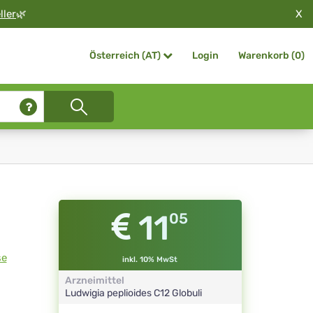
X
ller
🌿
Login
Warenkorb (
0
)
Österreich (AT)
11
05
se
inkl. 10% MwSt
Arzneimittel
Ludwigia peplioides
C12
Globuli