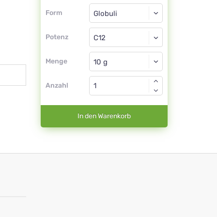
Form
Form
Globuli
Potenz
C12
Globuli
Menge
Anzahl
In den Warenkorb