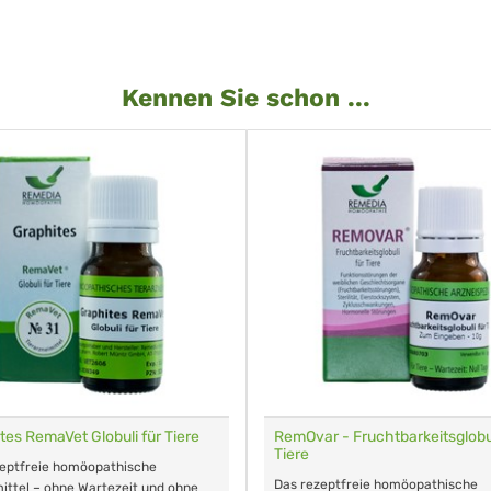
Kennen Sie schon ...
tes RemaVet Globuli für Tiere
RemOvar - Fruchtbarkeitsglobul
Tiere
zeptfreie homöopathische
Das rezeptfreie homöopathische
ittel – ohne Wartezeit und ohne