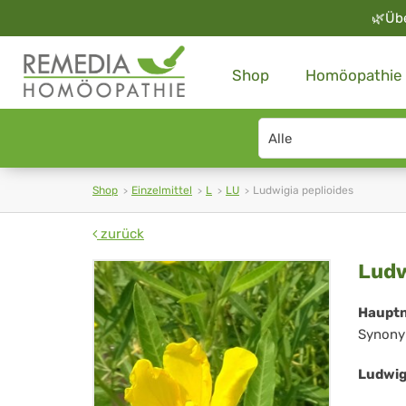
🌿
Üb
Shop
Homöopathie
Search
type
Shop
Einzelmittel
L
LU
Ludwigia peplioides
zurück
Lud
Ludw
pep
Haupt
Synony
Ludwig