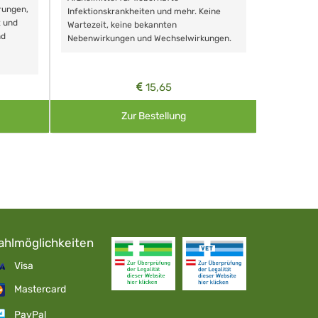
rungen,
Zähnen, au
Infektionskrankheiten und mehr. Keine
t und
Wartezeit, keine bekannten
nd
Nebenwirkungen und Wechselwirkungen.
15,65
Zur Bestellung
ahlmöglichkeiten
Visa
Mastercard
PayPal