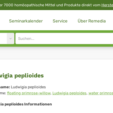
er 7000 homöopathische Mittel und Produkte direkt vom
Herste
Seminarkalender
Service
Über Remedia
Site
search
input
wigia
igia peplioides
lioides
name:
Ludwigia peplioides
me:
floating primrose-willow
,
Ludwigia peploides
,
water primro
ia peplioides Informationen