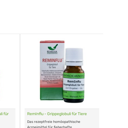
i für
RemInflu - Grippeglobuli für Tiere
Dr. Haus
sensitiv
Das rezeptfreie homöopathische
Schonende
Arzneimittel für fieberhafte