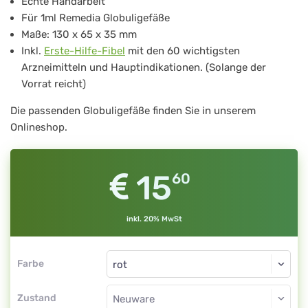
Echte Handarbeit
12
Für 1ml Remedia Globuligefäße
Stk
Maße: 130 x 65 x 35 mm
Remedia
Inkl.
Erste-Hilfe-Fibel
mit den 60 wichtigsten
Arzneimitteln und Hauptindikationen. (Solange der
Globuligefäße
Vorrat reicht)
1
Die passenden Globuligefäße finden Sie in unserem
g,
Onlineshop.
rot
15
60
inkl. 20% MwSt
Farbe
Zustand