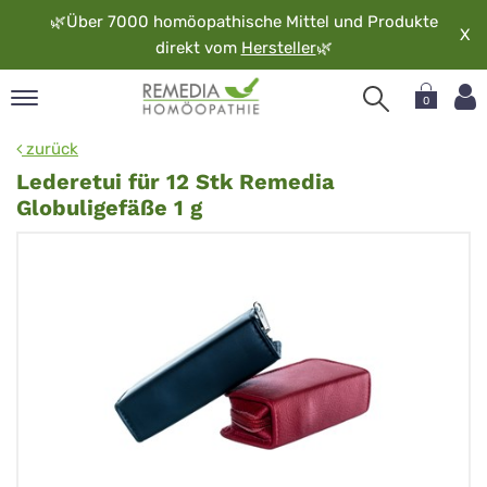
🌿
Über 7000 homöopathische Mittel und Produkte
X
direkt vom
Hersteller
🌿
0
pand
zurück
rache
Lederetui für 12 Stk Remedia
pand
Globuligefäße 1 g
op
pand
möopathie
pand
rvice
pand
er
media