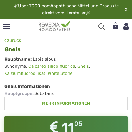
🌿
Über 7000 homöopathische Mittel und Produkte
X
direkt vom
Hersteller
🌿
0
pand
zurück
rache
Gneis
pand
Gneis
Hauptname:
Lapis albus
op
Synonyme:
Calcareo silico fluorica
,
Gneis
,
pand
Kalziumfluorosilikat
,
White Stone
möopathie
Gneis Informationen
Hauptgruppe
:
Substanz
pand
MEHR INFORMATIONEN
rvice
pand
er
11
05
media