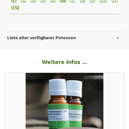
Q1
Q2
Q3
Q4
Q5
Q6
Q7
Q8
Q9
Q10
Q11
Q12
Liste aller verfügbarer Potenzen
Weitere Infos ...