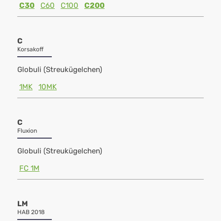
C30
C60
C100
C200
C
Korsakoff
Globuli (Streukügelchen)
1MK
10MK
C
Fluxion
Globuli (Streukügelchen)
FC 1M
LM
HAB 2018