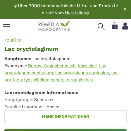
🌿
Über 7000 homöopathische Mittel und Produkte
X
direkt vom
Hersteller
🌿
0
pand
zurück
rache
Lac oryctolaginum
pand
Lac
Hauptname:
Lac oryctolaginum
op
Synonyme:
Bunny
,
Kaninchenmilch
,
Karnickel
,
Lac
oryctolaginum
pand
oryctolagum cuniculum
,
Lac oryctolagus cuniculus
,
lac-
möopathie
ory
,
lac-oryc.
,
Wildkaninchen, europäisches
Lac oryctolaginum Informationen
pand
Hauptgruppe
:
Substanz
rvice
Familie
:
Leporidae - Hasen
pand
MEHR INFORMATIONEN
er
media