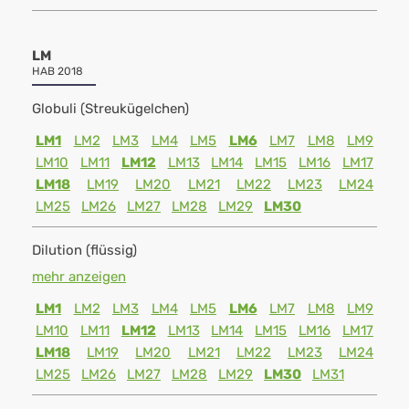
LM
HAB 2018
Globuli (Streukügelchen)
LM1
LM2
LM3
LM4
LM5
LM6
LM7
LM8
LM9
LM10
LM11
LM12
LM13
LM14
LM15
LM16
LM17
LM18
LM19
LM20
LM21
LM22
LM23
LM24
LM25
LM26
LM27
LM28
LM29
LM30
Dilution (flüssig)
mehr anzeigen
LM1
LM2
LM3
LM4
LM5
LM6
LM7
LM8
LM9
LM10
LM11
LM12
LM13
LM14
LM15
LM16
LM17
LM18
LM19
LM20
LM21
LM22
LM23
LM24
LM25
LM26
LM27
LM28
LM29
LM30
LM31