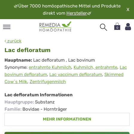
🌿
Über 7000 homöopathische Mittel und Produkte
X
direkt vom
Hersteller
🌿
0
pand
zurück
rache
Lac defloratum
pand
Lac
Hauptname:
Lac defloratum
, Lac bovinum
op
Synonyme:
entrahmte Kuhmilch
,
Kuhmilch, entrahmte
,
Lac
defloratum
pand
bovinum defloratum
,
Lac vaccinum defloratum
,
Skimmed
möopathie
Cow´s Milk
,
Zentrifugenmilch
Lac defloratum Informationen
pand
Hauptgruppe
:
Substanz
rvice
Familie
:
Bovidae - Hornträger
pand
MEHR INFORMATIONEN
er
media