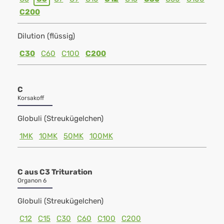
C200
Dilution (flüssig)
C30
C60
C100
C200
C
Korsakoff
Globuli (Streukügelchen)
1MK
10MK
50MK
100MK
C aus C3 Trituration
Organon 6
Globuli (Streukügelchen)
C12
C15
C30
C60
C100
C200