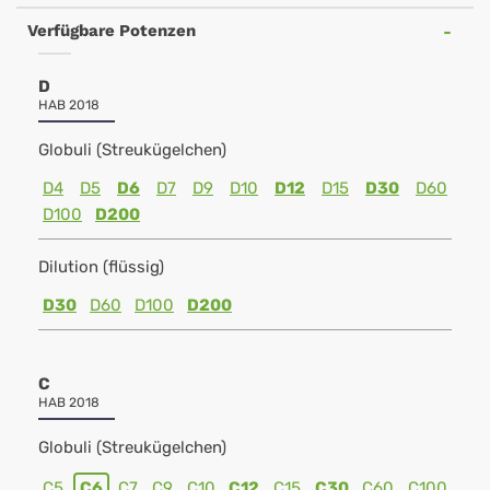
Verfügbare Potenzen
D
HAB 2018
Globuli (Streukügelchen)
D4
D5
D6
D7
D9
D10
D12
D15
D30
D60
D100
D200
Dilution (flüssig)
D30
D60
D100
D200
C
HAB 2018
Globuli (Streukügelchen)
C5
C6
C7
C9
C10
C12
C15
C30
C60
C100