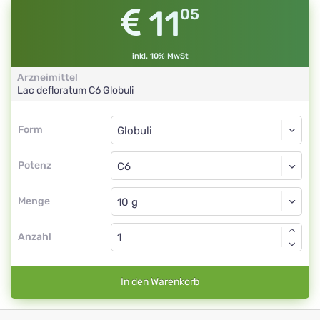
11
05
inkl. 10% MwSt
Arzneimittel
Lac defloratum
C6
Globuli
Form
Form
Globuli
Potenz
C6
Globuli
Menge
Anzahl
In den Warenkorb