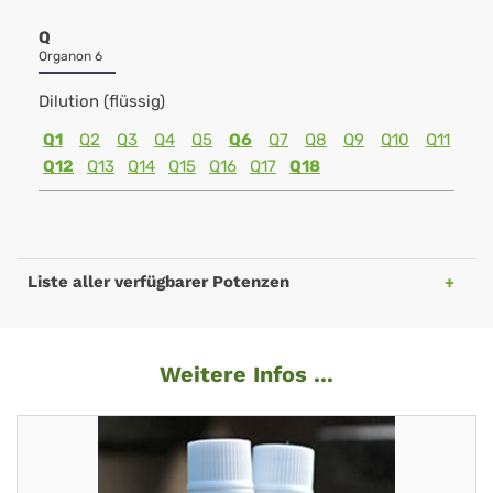
Q
Organon 6
Dilution (flüssig)
Q1
Q2
Q3
Q4
Q5
Q6
Q7
Q8
Q9
Q10
Q11
Q12
Q13
Q14
Q15
Q16
Q17
Q18
Liste aller verfügbarer Potenzen
Weitere Infos ...