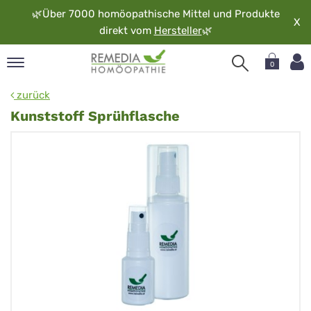
🌿
Über 7000 homöopathische Mittel und Produkte
X
direkt vom
Hersteller
🌿
0
pand
zurück
rache
Kunststoff Sprühflasche
pand
op
pand
möopathie
pand
rvice
pand
er
media