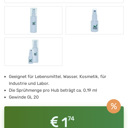
Kunststoff
Geeignet für Lebensmittel, Wasser, Kosmetik, für
Industrie und Labor.
Sprühflasche
Die Sprühmenge pro Hub beträgt ca. 0,19 ml
weiß
Gewinde GL 20
mit
%
Zerstäuberpumpe
1
74
100