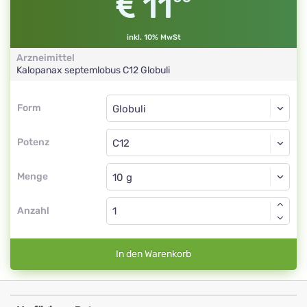
11
inkl. 10% MwSt
Arzneimittel
Kalopanax septemlobus
C12
Globuli
Form
Form
Globuli
Potenz
C12
Globuli
Menge
Anzahl
In den Warenkorb