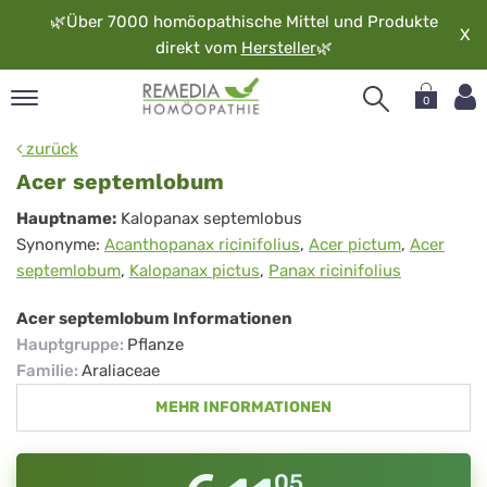
🌿
Über 7000 homöopathische Mittel und Produkte
X
direkt vom
Hersteller
🌿
0
pand
zurück
rache
Acer septemlobum
pand
Acer
Hauptname:
Kalopanax septemlobus
op
Synonyme:
Acanthopanax ricinifolius
,
Acer pictum
,
Acer
septemlobum
pand
septemlobum
,
Kalopanax pictus
,
Panax ricinifolius
möopathie
Acer septemlobum Informationen
Hauptgruppe
:
Pflanze
pand
Familie
:
Araliaceae
rvice
MEHR INFORMATIONEN
pand
er
media
05