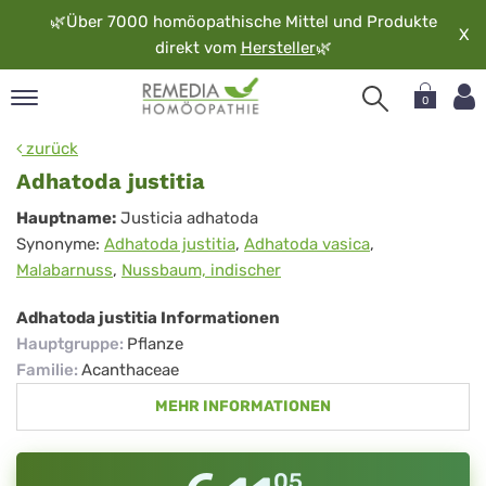
🌿
Über 7000 homöopathische Mittel und Produkte
X
direkt vom
Hersteller
🌿
0
pand
zurück
rache
Adhatoda justitia
pand
Adhatoda
Hauptname:
Justicia adhatoda
op
Synonyme:
Adhatoda justitia
,
Adhatoda vasica
,
justitia
pand
Malabarnuss
,
Nussbaum, indischer
möopathie
Adhatoda justitia Informationen
Hauptgruppe
:
Pflanze
pand
Familie
:
Acanthaceae
rvice
MEHR INFORMATIONEN
pand
er
media
05