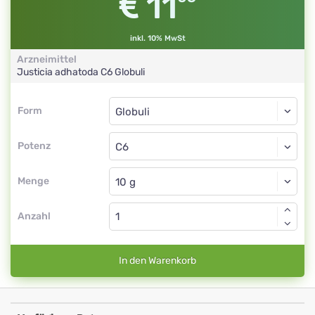
11
inkl. 10% MwSt
Arzneimittel
Justicia adhatoda
C6
Globuli
Form
Form
Globuli
Potenz
C6
Globuli
Menge
Anzahl
In den Warenkorb