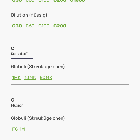
C30
C60
C100
C200
C1000
Dilution (flüssig)
C30
C60
C100
C200
C
Korsakoff
Globuli (Streukügelchen)
1MK
10MK
50MK
C
Fluxion
Globuli (Streukügelchen)
FC 1M