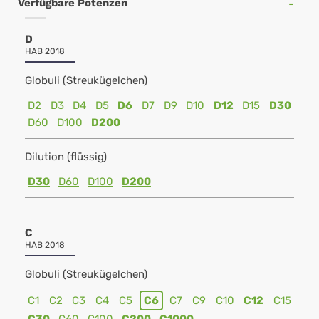
Verfügbare Potenzen
D
HAB 2018
Globuli (Streukügelchen)
D2
D3
D4
D5
D6
D7
D9
D10
D12
D15
D30
D60
D100
D200
Dilution (flüssig)
D30
D60
D100
D200
C
HAB 2018
Globuli (Streukügelchen)
C1
C2
C3
C4
C5
C6
C7
C9
C10
C12
C15