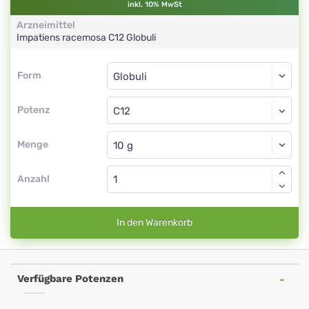
inkl. 10% MwSt
Arzneimittel
Impatiens racemosa
C12
Globuli
Form
Form
Globuli
Potenz
C12
Globuli
Menge
Anzahl
In den Warenkorb
Verfügbare Potenzen