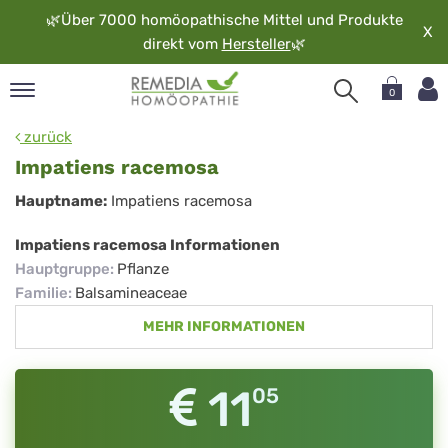
🌿
Über 7000 homöopathische Mittel und Produkte
X
direkt vom
Hersteller
🌿
0
pand
zurück
rache
Impatiens racemosa
pand
Impatiens
Hauptname:
Impatiens racemosa
op
racemosa
pand
Impatiens racemosa Informationen
möopathie
Hauptgruppe
:
Pflanze
Familie
:
Balsamineaceae
MEHR INFORMATIONEN
pand
rvice
pand
11
05
er
media