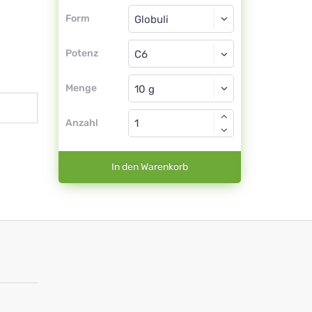
Form
Form
Globuli
Potenz
C6
Globuli
Menge
Anzahl
In den Warenkorb