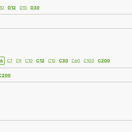
10
D12
D15
D30
6
C7
C9
C10
C12
C15
C30
C60
C100
C200
C200