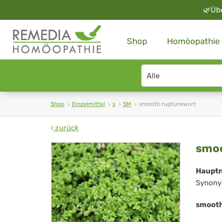
🌿
Üb
Shop
Homöopathie
Search
type
Shop
Einzelmittel
s
SM
smooth rupturewort
zurück
sm
smoo
rup
Haupt
Synony
smooth