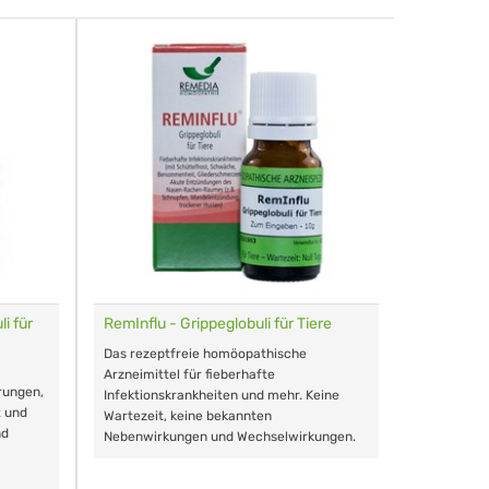
i für
RemInflu - Grippeglobuli für Tiere
Dr. Haus
sensitiv
Das rezeptfreie homöopathische
Schonende
Arzneimittel für fieberhafte
rungen,
Zähnen, au
Infektionskrankheiten und mehr. Keine
t und
Wartezeit, keine bekannten
nd
Nebenwirkungen und Wechselwirkungen.