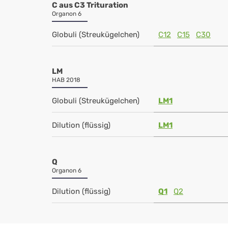
C aus C3 Trituration
Organon 6
Globuli (Streukügelchen)
C12
C15
C30
LM
HAB 2018
Globuli (Streukügelchen)
LM1
Dilution (flüssig)
LM1
Q
Organon 6
Dilution (flüssig)
Q1
Q2