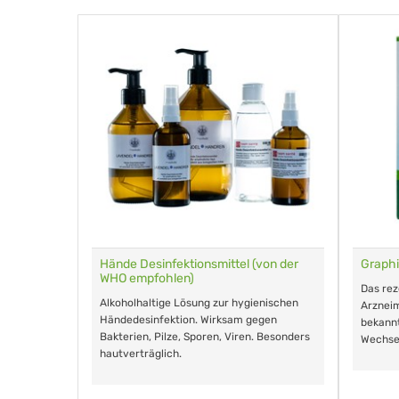
für Tiere
Hände Desinfektionsmittel (von der
Graphi
WHO empfohlen)
m Eingeben.
Das re
Alkoholhaltige Lösung zur hygienischen
Arzneim
Händedesinfektion. Wirksam gegen
nd ohne
bekann
Bakterien, Pilze, Sporen, Viren. Besonders
Wechse
hautverträglich.