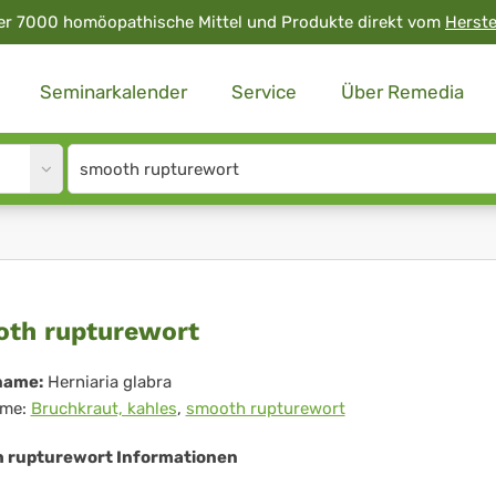
er 7000 homöopathische Mittel und Produkte direkt vom
Herste
Seminarkalender
Service
Über Remedia
Site
search
input
ooth
th rupturewort
turewort
name:
Herniaria glabra
me:
Bruchkraut, kahles
,
smooth rupturewort
 rupturewort Informationen