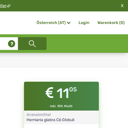
X
ller
🌿
Login
Warenkorb (
0
)
Österreich (AT)
11
05
inkl. 10% MwSt
Arzneimittel
Herniaria glabra
C6
Globuli