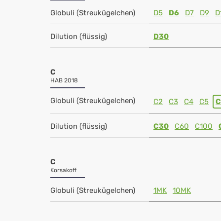
Globuli (Streukügelchen)
D5
D6
D7
D9
D
Dilution (flüssig)
D30
C
HAB 2018
Globuli (Streukügelchen)
C2
C3
C4
C5
C
Dilution (flüssig)
C30
C60
C100
C
Korsakoff
Globuli (Streukügelchen)
1MK
10MK