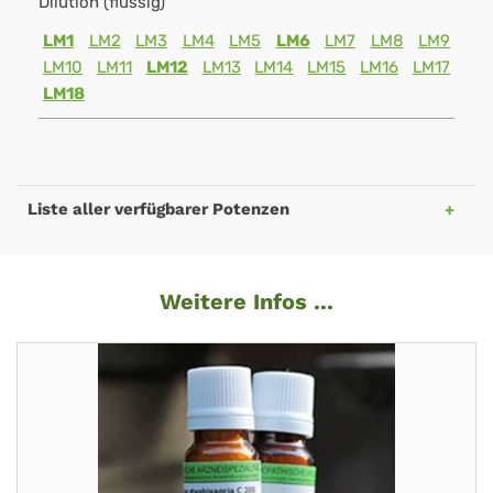
Dilution (flüssig)
LM1
LM2
LM3
LM4
LM5
LM6
LM7
LM8
LM9
LM10
LM11
LM12
LM13
LM14
LM15
LM16
LM17
LM18
Liste aller verfügbarer Potenzen
Weitere Infos ...