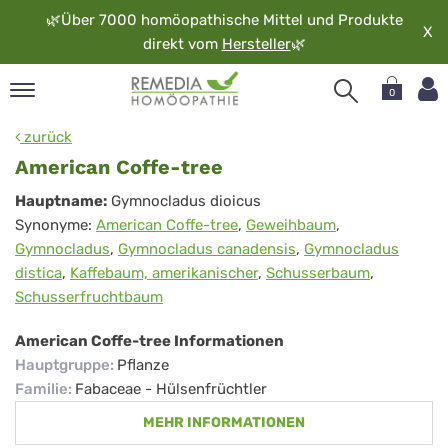
🌿
Über 7000 homöopathische Mittel und Produkte
X
direkt vom
Hersteller
🌿
0
pand
zurück
rache
American Coffe-tree
pand
American
Hauptname:
Gymnocladus dioicus
op
Synonyme:
American Coffe-tree
,
Geweihbaum
,
Coffe-
pand
Gymnocladus
,
Gymnocladus canadensis
,
Gymnocladus
möopathie
tree
distica
,
Kaffebaum, amerikanischer
,
Schusserbaum
,
Schusserfruchtbaum
pand
American Coffe-tree Informationen
rvice
Hauptgruppe
:
Pflanze
pand
Familie
:
Fabaceae - Hülsenfrüchtler
er
MEHR INFORMATIONEN
media