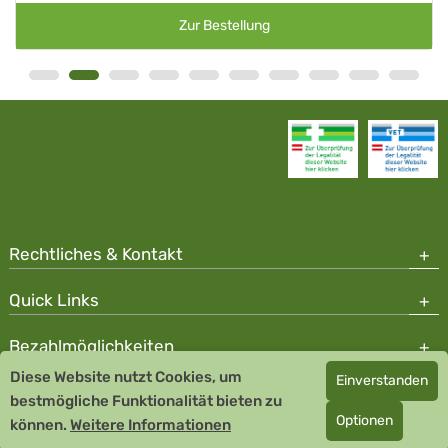
Zur Bestellung
Z
Rechtliches & Kontakt
Quick Links
Bezahlmöglichkeiten
Diese Website nutzt Cookies, um
Einverstanden
Copyright © 2026 Team Santé Salvator Apotheke - GDP zertifiziert
bestmögliche Funktionalität bieten zu
Optionen
können.
Remedia Homöopathie GmbH GMP zertifizierter Arzneihersteller
Weitere Informationen