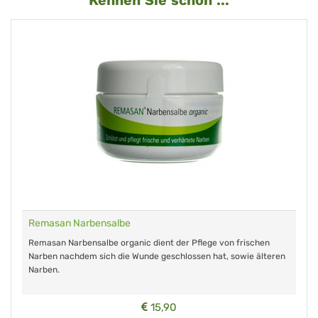
Kennen Sie schon ...
albe
RemastinVet - Globuli f
 organic dient der Pflege von frischen
Das rezeptfreie homöopath
 die Wunde geschlossen hat, sowie älteren
Wartezeit, keine bekann
Wechselwirkungen.
15,90