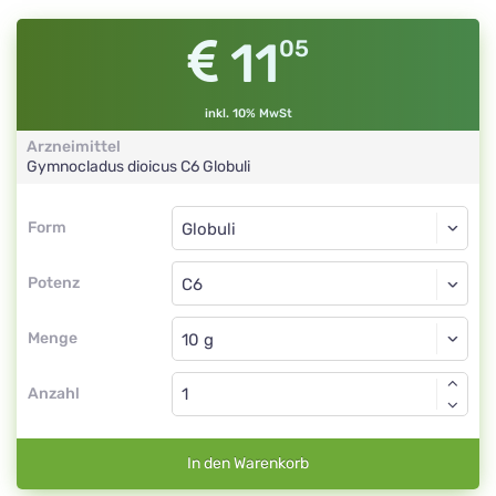
11
05
inkl. 10% MwSt
Arzneimittel
Gymnocladus dioicus
C6
Globuli
Form
Form
Globuli
Potenz
C6
Globuli
Menge
Anzahl
In den Warenkorb