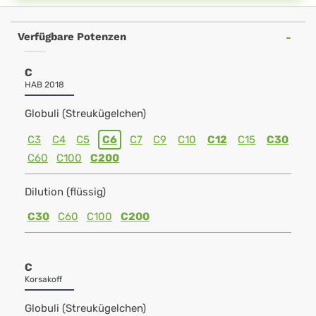
Verfügbare Potenzen
C
HAB 2018
Globuli (Streukügelchen)
C3
C4
C5
C6
C7
C9
C10
C12
C15
C30
C60
C100
C200
Dilution (flüssig)
C30
C60
C100
C200
C
Korsakoff
Globuli (Streukügelchen)