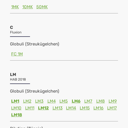
1MK
10MK
50MK
C
Fluxion
Globuli (Streukügelchen)
FC 1M
LM
HAB 2018
Globuli (Streukügelchen)
LM1
LM2
LM3
LM4
LM5
LM6
LM7
LM8
LM9
LM10
LM11
LM12
LM13
LM14
LM15
LM16
LM17
LM18