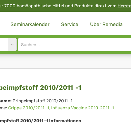
er 7000 homöopathische Mittel und Produkte direkt vom
Herste
Seminarkalender
Service
Über Remedia
Site
search
input
ppeimpfstoff
peimpfstoff 2010/2011 -1
0/2011
name:
Grippeimpfstoff 2010/2011 -1
me:
Grippe 2010/2011 -1
,
Influenza Vaccine 2010-2011 -1
impfstoff 2010/2011 -1 Informationen