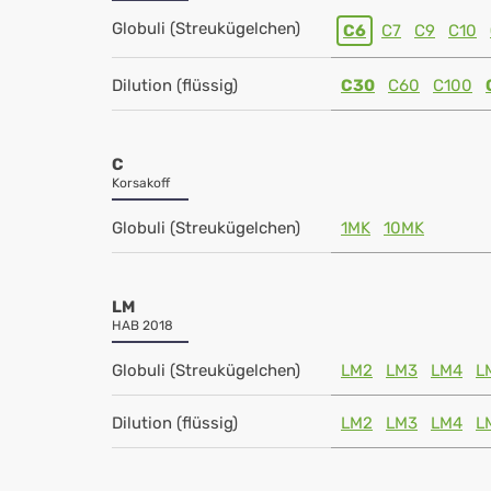
Globuli (Streukügelchen)
C6
C7
C9
C10
Dilution (flüssig)
C30
C60
C100
C
Korsakoff
Globuli (Streukügelchen)
1MK
10MK
LM
HAB 2018
Globuli (Streukügelchen)
LM2
LM3
LM4
L
Dilution (flüssig)
LM2
LM3
LM4
L