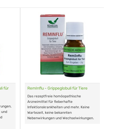
i für
RemInflu - Grippeglobuli für Tiere
Dr. Haus
sensitiv
Das rezeptfreie homöopathische
Schonende
Arzneimittel für fieberhafte
rungen,
Zähnen, au
Infektionskrankheiten und mehr. Keine
t und
Wartezeit, keine bekannten
nd
Nebenwirkungen und Wechselwirkungen.