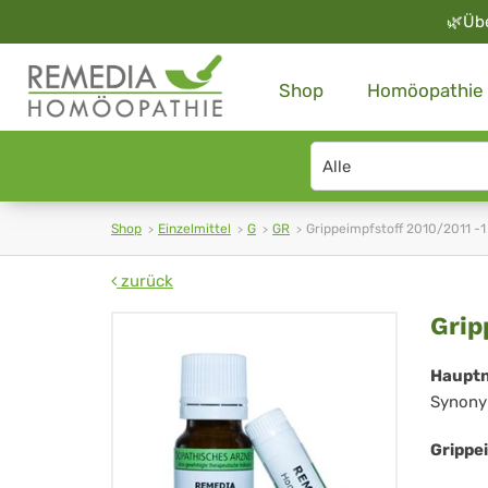
🌿
Üb
Shop
Homöopathie
Search
type
Shop
Einzelmittel
G
GR
Grippeimpfstoff 2010/2011 -1
zurück
Gri
Grip
201
Haupt
Synony
-1
Grippe