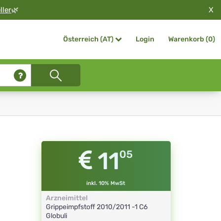
X
ller
🌿
Login
Warenkorb (
0
)
Österreich (AT)
11
05
inkl. 10% MwSt
Arzneimittel
Grippeimpfstoff 2010/2011 -1
C6
Globuli