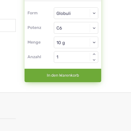
Form
Form
Globuli
Potenz
C6
Globuli
Menge
Anzahl
In den Warenkorb