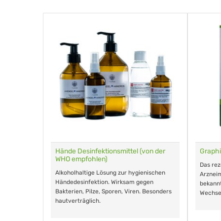
für Tiere
Hände Desinfektionsmittel (von der
Graphi
WHO empfohlen)
m Eingeben.
Das re
Alkoholhaltige Lösung zur hygienischen
Arzneim
Händedesinfektion. Wirksam gegen
nd ohne
bekann
Bakterien, Pilze, Sporen, Viren. Besonders
Wechse
hautverträglich.