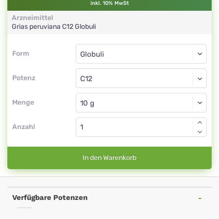
inkl. 10% MwSt
Arzneimittel
Grias peruviana
C12
Globuli
Form
Form
Globuli
Potenz
C12
Globuli
Menge
Anzahl
In den Warenkorb
Verfügbare Potenzen