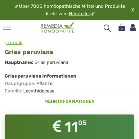
🌿
Über 7000 homöopathische Mittel und Produkte
X
direkt vom
Hersteller
🌿
0
pand
zurück
rache
Grias peruviana
pand
Grias
Hauptname:
Grias peruviana
op
peruviana
pand
Grias peruviana Informationen
möopathie
Hauptgruppe
:
Pflanze
Familie
:
Lecythidaceae
MEHR INFORMATIONEN
pand
rvice
pand
11
05
er
media