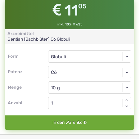
11
05
inkl. 10% MwSt
Arzneimittel
Gentian (Bachblüten)
C6
Globuli
Form
Form
Globuli
Potenz
C6
Globuli
Menge
Anzahl
In den Warenkorb