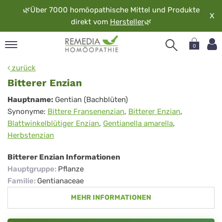
🌿
Über 7000 homöopathische Mittel und Produkte
X
direkt vom
Hersteller
🌿
0
pand
zurück
rache
Bitterer Enzian
pand
Bitterer
Hauptname:
Gentian (Bachblüten)
op
Synonyme:
Bittere Fransenenzian
,
Bitterer Enzian
,
Enzian
pand
Blattwinkelblütiger Enzian
,
Gentianella amarella
,
möopathie
Herbstenzian
Bitterer Enzian Informationen
pand
Hauptgruppe
:
Pflanze
rvice
Familie
:
Gentianaceae
pand
MEHR INFORMATIONEN
er
media