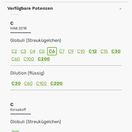
Verfügbare Potenzen
C
HAB 2018
Globuli (Streukügelchen)
C2
C3
C4
C5
C6
C7
C9
C10
C12
C15
C30
C60
C100
C200
Dilution (flüssig)
C30
C60
C100
C200
C
Korsakoff
Globuli (Streukügelchen)