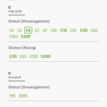
C
HAB 2018
Globuli (Streukügelchen)
C4
C5
C6
C7
C9
C10
C12
C15
C30
C60
C100
C200
Dilution (flüssig)
C30
C60
C100
C200
C
Korsakoff
Globuli (Streukügelchen)
1MK
10MK