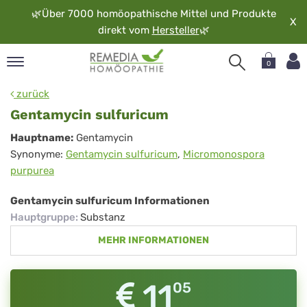
🌿
Über 7000 homöopathische Mittel und Produkte
X
direkt vom
Hersteller
🌿
0
pand
zurück
rache
Gentamycin sulfuricum
pand
Gentamycin
Hauptname:
Gentamycin
op
Synonyme:
Gentamycin sulfuricum
,
Micromonospora
sulfuricum
pand
purpurea
möopathie
Gentamycin sulfuricum Informationen
Hauptgruppe
:
Substanz
pand
MEHR INFORMATIONEN
rvice
pand
er
11
05
media