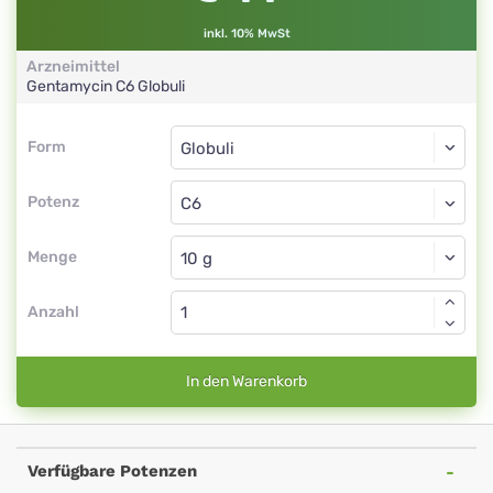
inkl. 10% MwSt
Arzneimittel
Gentamycin
C6
Globuli
Form
Form
Globuli
Potenz
C6
Globuli
Menge
Anzahl
In den Warenkorb
Verfügbare Potenzen