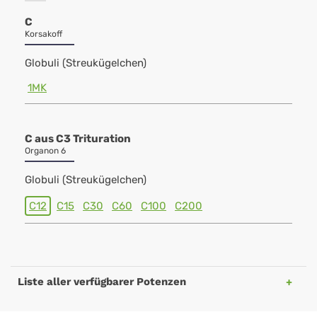
C
Korsakoff
Globuli (Streukügelchen)
1MK
C aus C3 Trituration
Organon 6
Globuli (Streukügelchen)
C12
C15
C30
C60
C100
C200
Liste aller verfügbarer Potenzen