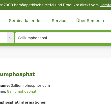
er 7000 homöopathische Mittel und Produkte direkt vom
Herste
Seminarkalender
Service
Über Remedia
Site
search
input
liumphosphat
iumphosphat
name:
Gallium phosphoricum
me:
Galliumphosphat
mphosphat Informationen