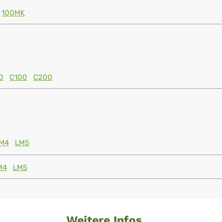
100MK
0
C100
C200
M4
LM5
M4
LM5
Weitere Infos ...