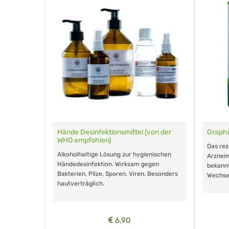
für Tiere
Hände Desinfektionsmittel (von der
Graphi
WHO empfohlen)
m Eingeben.
Das re
Alkoholhaltige Lösung zur hygienischen
Arzneim
Händedesinfektion. Wirksam gegen
nd ohne
bekann
Bakterien, Pilze, Sporen, Viren. Besonders
Wechse
hautverträglich.
6,90