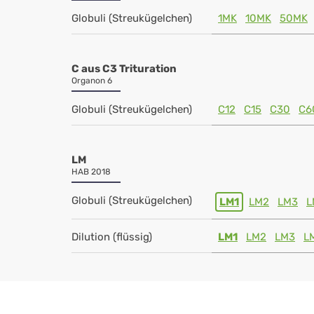
Globuli (Streukügelchen)
1MK
10MK
50MK
C aus C3 Trituration
Organon 6
Globuli (Streukügelchen)
C12
C15
C30
C6
LM
HAB 2018
Globuli (Streukügelchen)
LM1
LM2
LM3
L
Dilution (flüssig)
LM1
LM2
LM3
L