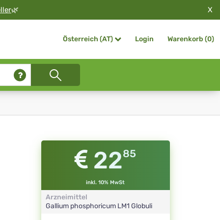
X
ller
🌿
Login
Warenkorb (
0
)
Österreich (AT)
22
85
inkl. 10% MwSt
Arzneimittel
Gallium phosphoricum
LM1
Globuli