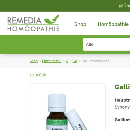
🌿
Üb
Shop
Homöopathie
Search
type
Shop
Einzelmittel
G
GA
Galliumphosphat
zurück
Gal
Gall
Haupt
Synony
Galliu