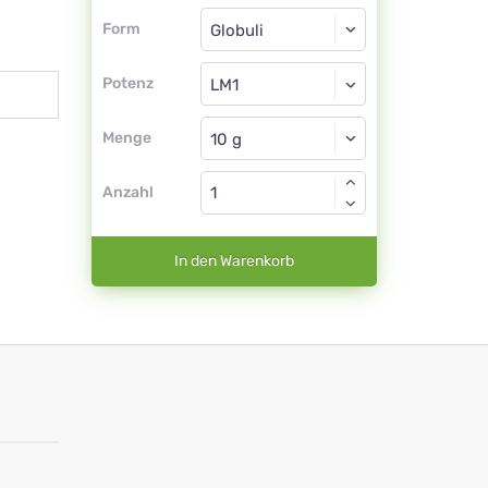
Form
Form
Globuli
Potenz
LM1
Globuli
Menge
Anzahl
In den Warenkorb