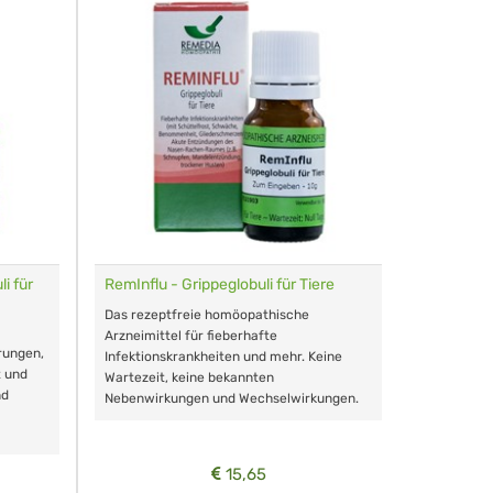
i für
RemInflu - Grippeglobuli für Tiere
Dr. Haus
sensitiv
Das rezeptfreie homöopathische
Schonende
Arzneimittel für fieberhafte
rungen,
Zähnen, au
Infektionskrankheiten und mehr. Keine
t und
Wartezeit, keine bekannten
nd
Nebenwirkungen und Wechselwirkungen.
15,65