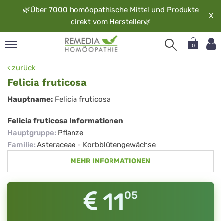
🌿
Über 7000 homöopathische Mittel und Produkte
X
direkt vom
Hersteller
🌿
0
pand
zurück
rache
Felicia fruticosa
pand
Felicia
Hauptname:
Felicia fruticosa
op
fruticosa
pand
Felicia fruticosa Informationen
möopathie
Hauptgruppe
:
Pflanze
Familie
:
Asteraceae - Korbblütengewächse
MEHR INFORMATIONEN
pand
rvice
pand
11
05
er
media