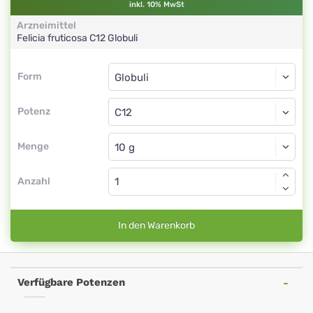
inkl. 10% MwSt
Arzneimittel
Felicia fruticosa
C12
Globuli
Form
Form
Globuli
Potenz
C12
Globuli
Menge
Anzahl
In den Warenkorb
Verfügbare Potenzen