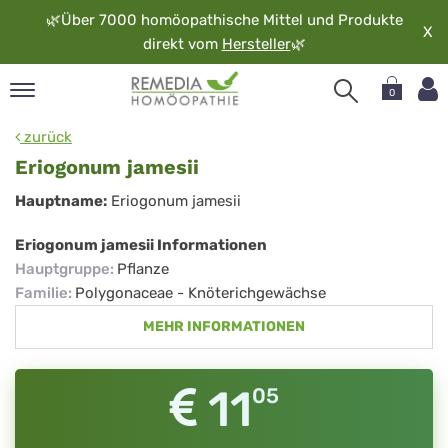
🌿
Über 7000 homöopathische Mittel und Produkte
X
direkt vom
Hersteller
🌿
0
pand
zurück
rache
Eriogonum jamesii
pand
Eriogonum
Hauptname:
Eriogonum jamesii
op
jamesii
pand
Eriogonum jamesii Informationen
möopathie
Hauptgruppe
:
Pflanze
Familie
:
Polygonaceae - Knöterichgewächse
MEHR INFORMATIONEN
pand
rvice
pand
11
05
er
media