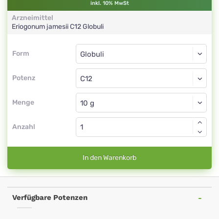
inkl. 10% MwSt
Arzneimittel
Eriogonum jamesii
C12
Globuli
Form
Form
Globuli
Potenz
C12
Globuli
Menge
Anzahl
In den Warenkorb
Verfügbare Potenzen