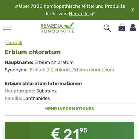
🌿
Über 7000 homöopathische Mittel und Produkte
X
direkt vom
Hersteller
🌿
0
pand
zurück
rache
Erbium chloratum
pand
Erbium
Hauptname:
Erbium chloratum
op
Synonyme:
Erbium (III) chlorid
,
Erbium muriaticum
chloratum
pand
möopathie
Erbium chloratum Informationen
Hauptgruppe
:
Substanz
Familie
:
Lanthanides
pand
MEHR INFORMATIONEN
rvice
pand
er
21
95
media