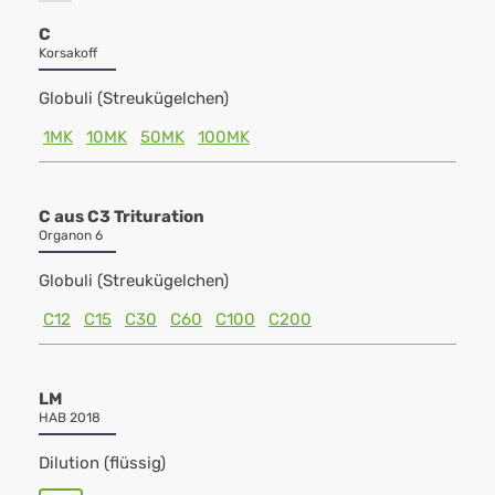
C
Korsakoff
Globuli (Streukügelchen)
1MK
10MK
50MK
100MK
C aus C3 Trituration
Organon 6
Globuli (Streukügelchen)
C12
C15
C30
C60
C100
C200
LM
HAB 2018
Dilution (flüssig)