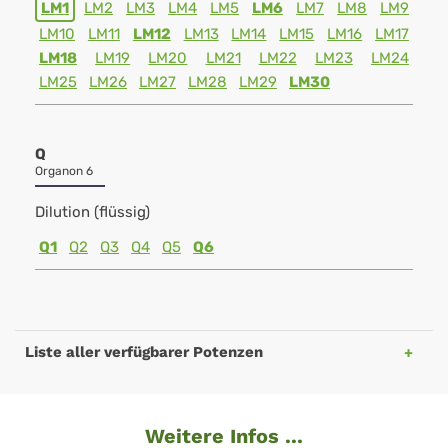
LM1
LM2
LM3
LM4
LM5
LM6
LM7
LM8
LM9
LM10
LM11
LM12
LM13
LM14
LM15
LM16
LM17
LM18
LM19
LM20
LM21
LM22
LM23
LM24
LM25
LM26
LM27
LM28
LM29
LM30
Q
Organon 6
Dilution (flüssig)
Q1
Q2
Q3
Q4
Q5
Q6
Liste aller verfügbarer Potenzen
Weitere Infos ...