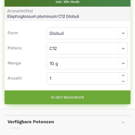
inkl. 10% MwSt
Arzneimittel
Elaphoglossum plumosum
C12
Globuli
Form
Form
Globuli
Potenz
C12
Globuli
Menge
Anzahl
In den Warenkorb
Verfügbare Potenzen