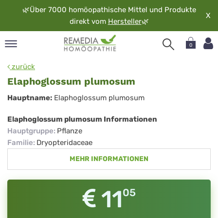
🌿
Über 7000 homöopathische Mittel und Produkte
X
direkt vom
Hersteller
🌿
0
pand
zurück
rache
Elaphoglossum plumosum
pand
Elaphoglossum
Hauptname:
Elaphoglossum plumosum
op
plumosum
pand
Elaphoglossum plumosum Informationen
möopathie
Hauptgruppe
:
Pflanze
Familie
:
Dryopteridaceae
MEHR INFORMATIONEN
pand
rvice
pand
11
05
er
media