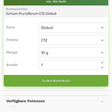
inkl. 10% MwSt
Arzneimittel
Echium thyrsiflorum
C12
Globuli
Form
Form
Globuli
Potenz
C12
Globuli
Menge
Anzahl
In den Warenkorb
Verfügbare Potenzen