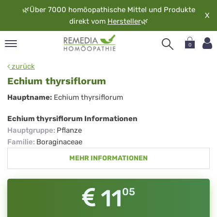
🌿
Über 7000 homöopathische Mittel und Produkte
X
direkt vom
Hersteller
🌿
0
pand
zurück
rache
Echium thyrsiflorum
pand
Echium
Hauptname:
Echium thyrsiflorum
op
thyrsiflorum
pand
Echium thyrsiflorum Informationen
möopathie
Hauptgruppe
:
Pflanze
Familie
:
Boraginaceae
MEHR INFORMATIONEN
pand
rvice
pand
11
05
er
media