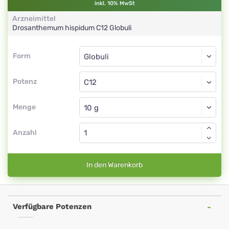
inkl. 10% MwSt
Arzneimittel
Drosanthemum hispidum
C12
Globuli
Form
Form
Globuli
Potenz
C12
Globuli
Menge
Anzahl
In den Warenkorb
Verfügbare Potenzen