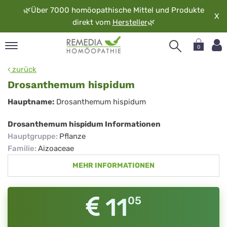
🌿
Über 7000 homöopathische Mittel und Produkte
X
direkt vom
Hersteller
🌿
0
pand
zurück
rache
Drosanthemum hispidum
pand
Drosanthemum
Hauptname:
Drosanthemum hispidum
op
hispidum
pand
Drosanthemum hispidum Informationen
möopathie
Hauptgruppe
:
Pflanze
Familie
:
Aizoaceae
MEHR INFORMATIONEN
pand
rvice
pand
11
05
er
media