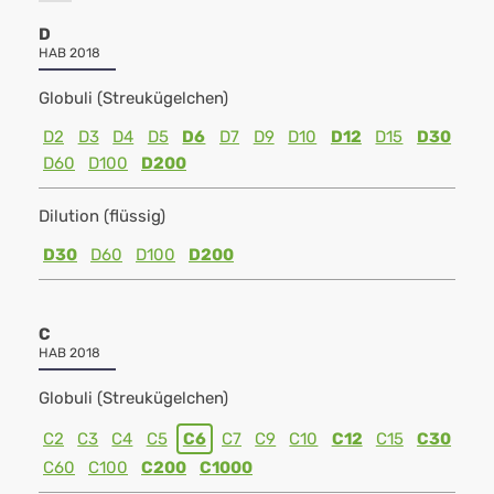
D
HAB 2018
Globuli (Streukügelchen)
D2
D3
D4
D5
D6
D7
D9
D10
D12
D15
D30
D60
D100
D200
Dilution (flüssig)
D30
D60
D100
D200
C
HAB 2018
Globuli (Streukügelchen)
C2
C3
C4
C5
C6
C7
C9
C10
C12
C15
C30
C60
C100
C200
C1000