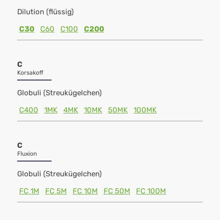
Dilution (flüssig)
C30
C60
C100
C200
C
Korsakoff
Globuli (Streukügelchen)
C400
1MK
4MK
10MK
50MK
100MK
C
Fluxion
Globuli (Streukügelchen)
FC 1M
FC 5M
FC 10M
FC 50M
FC 100M