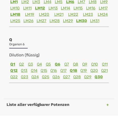
LM1
LM2
LM3
LM4
LM5
LM6
LM7
LM8
LM9
LM10
LM11
LM12
LM13
LM14
LM15
LM16
LM17
LM18
LM19
LM20
LM21
LM22
LM23
LM24
LM25
LM26
LM27
LM28
LM29
LM30
LM31
Q
Organon 6
Dilution (flüssig)
Q1
Q2
Q3
Q4
Q5
Q6
Q7
Q8
Q9
Q10
Q11
Q12
Q13
Q14
Q15
Q16
Q17
Q18
Q19
Q20
Q21
Q22
Q23
Q24
Q25
Q26
Q27
Q28
Q29
Q30
Liste aller verfügbarer Potenzen