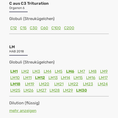
C aus C3 Trituration
Organon 6
Globuli (Streukügelchen)
C12
C15
C30
C60
C100
C200
LM
HAB 2018
Globuli (Streukügelchen)
LM1
LM2
LM3
LM4
LM5
LM6
LM7
LM8
LM9
LM10
LM11
LM12
LM13
LM14
LM15
LM16
LM17
LM18
LM19
LM20
LM21
LM22
LM23
LM24
LM25
LM26
LM27
LM28
LM29
LM30
Dilution (flüssig)
mehr anzeigen