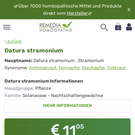
🌿
Über 7000 homöopathische Mittel und Produkte
X
direkt vom
Hersteller
🌿
0
pand
zurück
rache
Datura stramonium
pand
Datura
Hauptname:
Datura stramonium
, Stramonium
op
Synonyme:
Asthmakraut
,
Dornapfel
,
Stechapfel
,
Tollkraut
stramonium
pand
möopathie
Datura stramonium Informationen
Hauptgruppe
:
Pflanze
Familie
:
Solanaceae - Nachtschattengewächse
pand
MEHR INFORMATIONEN
rvice
pand
er
11
05
media