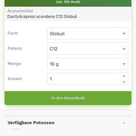
inkl. 10% MwSt
Arzneimittel
Dactylicapnos scandens
C12
Globuli
Form
Form
Globuli
Potenz
C12
Globuli
Menge
Anzahl
In den Warenkorb
Verfügbare Potenzen