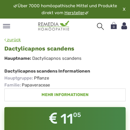
🌿
Über 7000 homöopathische Mittel und Produkte
X
direkt vom
Hersteller
🌿
0
pand
zurück
rache
Dactylicapnos scandens
pand
Dactylicapnos
Hauptname:
Dactylicapnos scandens
op
scandens
pand
Dactylicapnos scandens Informationen
möopathie
Hauptgruppe
:
Pflanze
Familie
:
Papaveraceae
MEHR INFORMATIONEN
pand
rvice
pand
11
05
er
media